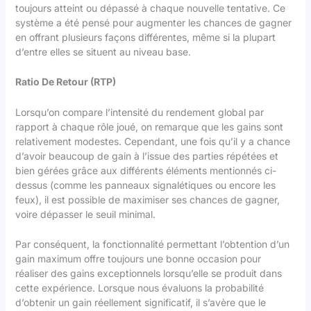
toujours atteint ou dépassé à chaque nouvelle tentative. Ce
système a été pensé pour augmenter les chances de gagner
en offrant plusieurs façons différentes, même si la plupart
d’entre elles se situent au niveau base.
Ratio De Retour (RTP)
Lorsqu’on compare l’intensité du rendement global par
rapport à chaque rôle joué, on remarque que les gains sont
relativement modestes. Cependant, une fois qu’il y a chance
d’avoir beaucoup de gain à l’issue des parties répétées et
bien gérées grâce aux différents éléments mentionnés ci-
dessus (comme les panneaux signalétiques ou encore les
feux), il est possible de maximiser ses chances de gagner,
voire dépasser le seuil minimal.
Par conséquent, la fonctionnalité permettant l’obtention d’un
gain maximum offre toujours une bonne occasion pour
réaliser des gains exceptionnels lorsqu’elle se produit dans
cette expérience. Lorsque nous évaluons la probabilité
d’obtenir un gain réellement significatif, il s’avère que le