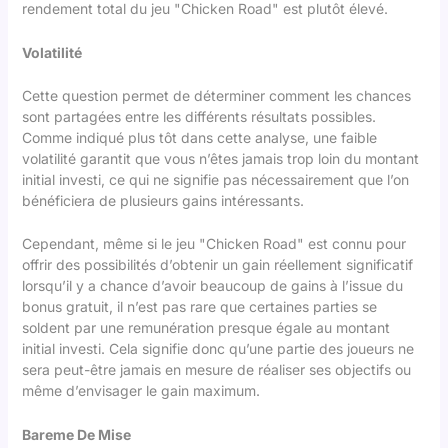
rendement total du jeu "Chicken Road" est plutôt élevé.
Volatilité
Cette question permet de déterminer comment les chances
sont partagées entre les différents résultats possibles.
Comme indiqué plus tôt dans cette analyse, une faible
volatilité garantit que vous n’êtes jamais trop loin du montant
initial investi, ce qui ne signifie pas nécessairement que l’on
bénéficiera de plusieurs gains intéressants.
Cependant, même si le jeu "Chicken Road" est connu pour
offrir des possibilités d’obtenir un gain réellement significatif
lorsqu’il y a chance d’avoir beaucoup de gains à l’issue du
bonus gratuit, il n’est pas rare que certaines parties se
soldent par une remunération presque égale au montant
initial investi. Cela signifie donc qu’une partie des joueurs ne
sera peut-être jamais en mesure de réaliser ses objectifs ou
même d’envisager le gain maximum.
Bareme De Mise