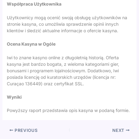
Współpraca Użytkownika
Użytkownicy mogą ocenić swoją obsługę użytkowników na
stronie kasyna, co umożliwia sprawdzenie opinii innych
klientów i śledzić aktualne informacje o ofercie kasyna.
Ocena Kasyna w Ogóle
Iwi to znane kasyno online z długoletnią historią. Oferta
kasyna jest bardzo bogata, z wieloma kategoriami gier,
bonusami i programem lojalnościowym. Dodatkowo, Iwi
posiada licencję od kuratorskich urzędów (licencja nr:
Curaçao 136449) oraz certyfikat SSL.
Wyniki
Powyższy raport przedstawia opis kasyna w podaną formie.
PREVIOUS
NEXT