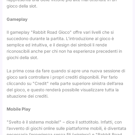
gioco della slot.
Gameplay
Il gameplay "Rabbit Road Gioco" offre vari livelli che si
succedono durante la partita. L’introduzione al gioco è
semplice ed intuitiva, e il design dei simboli li rende
riconoscibili anche per chi non ha esperienze precedenti in
giochi della slot.
La prima cosa da fare quando si apre una nuova sessione di
gioco sarà controllare i propri crediti disponibili. Per farlo
cliccando su "Credit" nella parte superiore sinistra dell’area
del gioco, e questo renderà possibile visualizzare tutta la
situazione dei crediti.
Mobile Play
"Svelto è il sistema mobile!" – dice il sottotitolo. Infatti, con
l’avvento di giochi online sulle piattaforme mobili, è diventata
necessaria l’esperienza senza fili (wireless) e "Rabbit Road