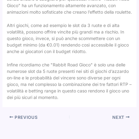
Gioco" ha un funzionamento altamente avanzato, con
animazioni molto sofisticate che creano l’effetto della roulette.
Altri giochi, come ad esempio le slot da 3 ruote e di alta
volatilità, possono offrire vincite più grandi ma a rischio. In
questo gioco, invece, si può anche scommettere con un
budget minimo (da €0.01) rendendo così accessibile il gioco
anche ai giocatori con il budget ridotto.
Infine ricordiamo che "Rabbit Road Gioco" è solo una delle
numerose slot da 5 ruote presenti nei siti di giochi d’azzardo
on-line e le probabilità del vincere sono diverse per ogni
gioco, ma nel complesso la combinazione dei tre fattori RTP –
volatilità e betting range in questo caso rendono il gioco uno
dei più sicuri al momento.
PREVIOUS
NEXT