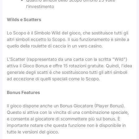
l’investimento
Wilds e Scatters
Lo Scopo è il Simbolo Wild del gioco, che sostituisce tutti gli
altri simboli eccetto lo Scopo. Il suo funzionamento è simile a
quello della roulette di caccia in un vero casino.
L’Scatter (rappresentato da una carta con la scritta "Wild")
attiva il Gioco Bonus e offre 15 rotazioni gratuite. Quindi, l’idea
generale degli scatti è che sostituiscono tutti gli altri simboli
ad eccezione di quelli speciali come lo Scopo.
Bonus Features
Il gioco dispone anche un Bonus Giocatore (Player Bonus).
Questo si attiva con la vincita di una combinazione speciale,
e consente al giocatore di scommettere più sul bonus. È
importante notare che questa funzione non è disponibile in
tutte le versioni del gioco.