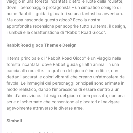
viaggio in una foresta incantata dietro le ruote della roulette,
dove il personaggio protagonista – un simpatico coniglio di
nome Rabbit – guida i giocatori su una fantastica avventura.
Ma cosa nasconde questo gioco? Ecco la nostra
approfondita recensione per scoprire tutto sul tema, il design,
i simboli e le caratteristiche di "Rabbit Road Gioco".
Rabbit Road gioco
Theme e Design
Il tema principale di "Rabbit Road Gioco" è un viaggio nella
foresta incantata, dove Rabbit guida gli altri animali in una
caccia alla roulette. La grafica del gioco è incredibile, con
dettagli accurati e colori vibranti che creano un’atmosfera da
favola. Le immagini dei personaggi principali sono animate in
modo realistico, dando l’impressione di essere dentro a un
film d’animazione. Il design del gioco è ben pensato, con una
serie di schermate che consentono ai giocatori di navigare
agevolmente attraverso le diverse aree.
Simboli