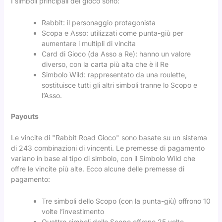
I simboli principali del gioco sono:
Rabbit: il personaggio protagonista
Scopa e Asso: utilizzati come punta-giù per
aumentare i multipli di vincita
Card di Gioco (da Asso a Re): hanno un valore
diverso, con la carta più alta che è il Re
Simbolo Wild: rappresentato da una roulette,
sostituisce tutti gli altri simboli tranne lo Scopo e
l’Asso.
Payouts
Le vincite di "Rabbit Road Gioco" sono basate su un sistema
di 243 combinazioni di vincenti. Le premesse di pagamento
variano in base al tipo di simbolo, con il Simbolo Wild che
offre le vincite più alte. Ecco alcune delle premesse di
pagamento:
Tre simboli dello Scopo (con la punta-giù) offrono 10
volte l’investimento
Quattro simboli dello Scopo offrono 25 volte