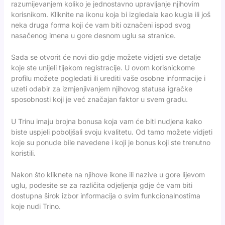
razumijevanjem koliko je jednostavno upravljanje njihovim
korisnikom. Kliknite na ikonu koja bi izgledala kao kugla ili još
neka druga forma koji će vam biti označeni ispod svog
nasačenog imena u gore desnom uglu sa stranice.
Sada se otvorit će novi dio gdje možete vidjeti sve detalje
koje ste unijeli tijekom registracije. U ovom korisnickome
profilu možete pogledati ili urediti vaše osobne informacije i
uzeti odabir za izmjenjivanjem njihovog statusa igračke
sposobnosti koji je već značajan faktor u svem gradu.
U Trinu imaju brojna bonusa koja vam će biti nudjena kako
biste uspjeli poboljšali svoju kvalitetu. Od tamo možete vidjeti
koje su ponude bile navedene i koji je bonus koji ste trenutno
koristili.
Nakon što kliknete na njihove ikone ili nazive u gore lijevom
uglu, podesite se za različita odjeljenja gdje će vam biti
dostupna širok izbor informacija o svim funkcionalnostima
koje nudi Trino.