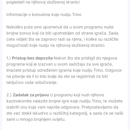
pogledati na njihovoj službenoj stranici
Informacije o bonusima koje nudju Trino
Nekoliko puta smo spomenuli da u svom programu nude
brojne bonus koji će biti upotrebljen od strane igrača. Sada
ćete vidjeti šta se zapravo radi sa njima, i kolike su različite
mogućnosti koje nudju na njihovoj službenoj stranici.
1.)
Pristup bez depozita
Nakon što ste pristigli do njegova
programa koji je izazvan u svom sadržaju za sve igrače,
imaćete pristup određenim igrama koje nudju Trino. Odgovor
na pitanje da li bi bilo bolje da ste se registrirali će biti
isključivo vaše odlučivanje.
2.)
Zadatak za prijavu
U programu koji nudi njihove
kazinokomite nalazite brojne igre koje nudiju Trino, te možete
izabriti onu koja vam najviše odgovara. Pretpostavljamo da
ste već stekli iskustvo u različitoj kategoriji, a sada će se našli
sami u mnogo brojnijem svijetu.