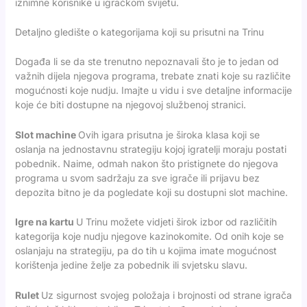
iznimne korisnike u igračkom svijetu.
Detaljno gledište o kategorijama koji su prisutni na Trinu
Događa li se da ste trenutno nepoznavali što je to jedan od
važnih dijela njegova programa, trebate znati koje su različite
mogućnosti koje nudju. Imajte u vidu i sve detaljne informacije
koje će biti dostupne na njegovoj službenoj stranici.
Slot machine
Ovih igara prisutna je široka klasa koji se
oslanja na jednostavnu strategiju kojoj igratelji moraju postati
pobednik. Naime, odmah nakon što pristignete do njegova
programa u svom sadržaju za sve igrače ili prijavu bez
depozita bitno je da pogledate koji su dostupni slot machine.
Igre na kartu
U Trinu možete vidjeti širok izbor od različitih
kategorija koje nudju njegove kazinokomite. Od onih koje se
oslanjaju na strategiju, pa do tih u kojima imate mogućnost
korištenja jedine želje za pobednik ili svjetsku slavu.
Rulet
Uz sigurnost svojeg položaja i brojnosti od strane igrača