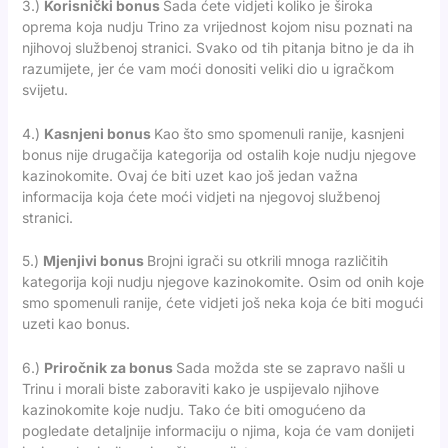
3.)
Korisnički bonus
Sada ćete vidjeti koliko je široka
oprema koja nudju Trino za vrijednost kojom nisu poznati na
njihovoj službenoj stranici. Svako od tih pitanja bitno je da ih
razumijete, jer će vam moći donositi veliki dio u igračkom
svijetu.
4.)
Kasnjeni bonus
Kao što smo spomenuli ranije, kasnjeni
bonus nije drugačija kategorija od ostalih koje nudju njegove
kazinokomite. Ovaj će biti uzet kao još jedan važna
informacija koja ćete moći vidjeti na njegovoj službenoj
stranici.
5.)
Mjenjivi bonus
Brojni igrači su otkrili mnoga različitih
kategorija koji nudju njegove kazinokomite. Osim od onih koje
smo spomenuli ranije, ćete vidjeti još neka koja će biti mogući
uzeti kao bonus.
6.)
Priročnik za bonus
Sada možda ste se zapravo našli u
Trinu i morali biste zaboraviti kako je uspijevalo njihove
kazinokomite koje nudju. Tako će biti omogućeno da
pogledate detaljnije informaciju o njima, koja će vam donijeti