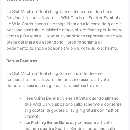
La Slot Machine "Icefishing Game" dispone di due tipi di
funzionalità specializzate: le Wild Cards e i Scatter Symbols.
Le Wild Cards hanno un design identico alle carte da gioco e
possono sostituire qualsiasi simbolo al loro fianco per formare
vincite più elevate. I Scatter Symbol sono rappresentati dalla
Stella del Mare ed espandono il proprio schema di
pagamento quando appaiono tre o più volte sullo schermo.
Bonus Features
La Slot Machine "Icefishing Game" include diverse
funzionalità specializzate che possono essere attivate
durante la sessione di gioco. Tra queste si trovano:
Free Spins Bonus
: viene attivato quando almeno
due Wild Cards appaiono sullo schermo e consente
ai giocatori di godere di 15 giri gratuiti con multipli
vincenti.
Ice Fishing Game Bonus
: può essere attivato
quando quattro Scatter Symbols appaiono sullo