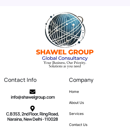
Contact Info
Company
Home
info@shawelgroup.com
About Us
C.B 353, 2nd Floor, Ring Road,
Services
Naraina, New Delhi - 110028
Contact Us