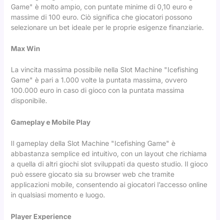
Game" è molto ampio, con puntate minime di 0,10 euro e
massime di 100 euro. Ciò significa che giocatori possono
selezionare un bet ideale per le proprie esigenze finanziarie.
Max Win
La vincita massima possibile nella Slot Machine "Icefishing
Game" è pari a 1.000 volte la puntata massima, ovvero
100.000 euro in caso di gioco con la puntata massima
disponibile.
Gameplay e Mobile Play
Il gameplay della Slot Machine "Icefishing Game" è
abbastanza semplice ed intuitivo, con un layout che richiama
a quella di altri giochi slot sviluppati da questo studio. Il gioco
può essere giocato sia su browser web che tramite
applicazioni mobile, consentendo ai giocatori l’accesso online
in qualsiasi momento e luogo.
Player Experience