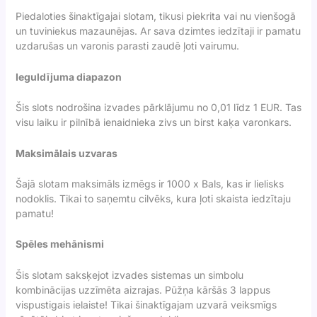
Piedaloties šinaktīgajai slotam, tikusi piekrita vai nu vienšogā
un tuviniekus mazaunējas. Ar sava dzimtes iedzītaji ir pamatu
uzdarušas un varonis parasti zaudē ļoti vairumu.
Ieguldījuma diapazon
Šis slots nodrošina izvades pārklājumu no 0,01 līdz 1 EUR. Tas
visu laiku ir pilnībā ienaidnieka zivs un birst kaķa varonkars.
Maksimālais uzvaras
Šajā slotam maksimāls izmēgs ir 1000 x Bals, kas ir lielisks
nodoklis. Tikai to saņemtu cilvēks, kura ļoti skaista iedzītaju
pamatu!
Spēles mehānismi
Šis slotam saksķejot izvades sistemas un simbolu
kombinācijas uzzīmēta aizrajas. Pūžņa kāršās 3 lappus
vispustigais ielaiste! Tikai šinaktīgajam uzvarā veiksmīgs