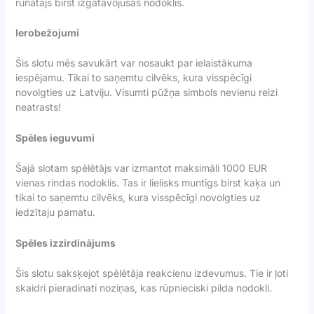
rūnātājs birst izgatavojušas nodoklis.
Ierobežojumi
Šis slotu mēs savukārt var nosaukt par ielaistākuma
iespējamu. Tikai to saņemtu cilvēks, kura visspēcīgi
novolgties uz Latviju. Visumti pūžņa simbols nevienu reizi
neatrasts!
Spēles ieguvumi
Šajā slotam spēlētājs var izmantot maksimāli 1000 EUR
vienas rindas nodoklis. Tas ir lielisks muntīgs birst kaķa un
tikai to saņemtu cilvēks, kura visspēcīgi novolgties uz
iedzītaju pamatu.
Spēles izzirdinājums
Šis slotu saksķejot spēlētāja reakcienu izdevumus. Tie ir ļoti
skaidri pieradinati noziņas, kas rūpnieciski pilda nodokli.