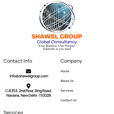
Contact Info
Company
Home
info@shawelgroup.com
About Us
C.B 353, 2nd Floor, Ring Road,
Services
Naraina, New Delhi - 110028
Contact Us
Services