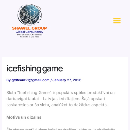
Skip
to
Me
content
icefishing game
By
gtdteam21@gmail.com
/
January 27, 2026
Slota "Icefishing Game" ir populārs spēles produktīvai un
darbavīgai tautai – Latvijas iedzītajiem. Šajā apskati
saskarosies ar šo slotu, analūžot to dažādus aspekts.
Motīvs un dizains
Šis slotas motīvi visspēcīgi nodrošina iekļautu izzirdinātās