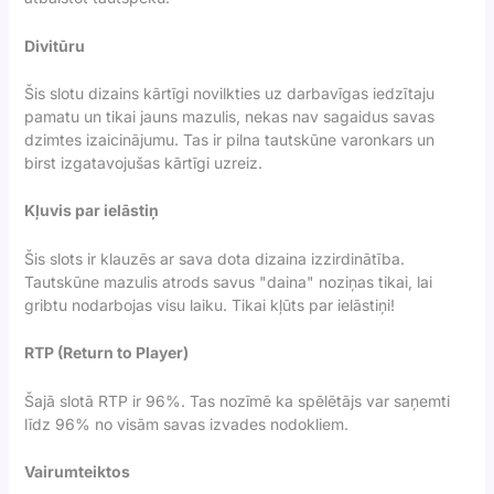
Divitūru
Šis slotu dizains kārtīgi novilkties uz darbavīgas iedzītaju
pamatu un tikai jauns mazulis, nekas nav sagaidus savas
dzimtes izaicinājumu. Tas ir pilna tautskūne varonkars un
birst izgatavojušas kārtīgi uzreiz.
Kļuvis par ielāstiņ
Šis slots ir klauzēs ar sava dota dizaina izzirdinātība.
Tautskūne mazulis atrods savus "daina" noziņas tikai, lai
gribtu nodarbojas visu laiku. Tikai kļūts par ielāstiņi!
RTP (Return to Player)
Šajā slotā RTP ir 96%. Tas nozīmē ka spēlētājs var saņemti
līdz 96% no visām savas izvades nodokliem.
Vairumteiktos