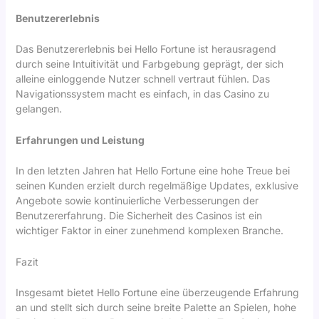
Benutzererlebnis
Das Benutzererlebnis bei Hello Fortune ist herausragend
durch seine Intuitivität und Farbgebung geprägt, der sich
alleine einloggende Nutzer schnell vertraut fühlen. Das
Navigationssystem macht es einfach, in das Casino zu
gelangen.
Erfahrungen und Leistung
In den letzten Jahren hat Hello Fortune eine hohe Treue bei
seinen Kunden erzielt durch regelmäßige Updates, exklusive
Angebote sowie kontinuierliche Verbesserungen der
Benutzererfahrung. Die Sicherheit des Casinos ist ein
wichtiger Faktor in einer zunehmend komplexen Branche.
Fazit
Insgesamt bietet Hello Fortune eine überzeugende Erfahrung
an und stellt sich durch seine breite Palette an Spielen, hohe