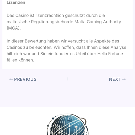
Lizenzen
Das Casino ist lizenzrechtlich geschützt durch die
maltesische Regulierungsbehörde Malta Gaming Authority
(MGA).
In dieser Bewertung haben wir versucht alle Aspekte des
Casinos zu beleuchten. Wir hoffen, dass Ihnen diese Analyse
hilfreich war und Sie ein fundiertes Urteil über Hello Fortune
fällen können.
PREVIOUS
NEXT