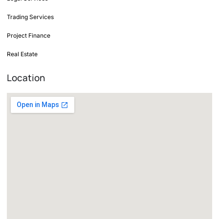
Trading Services
Project Finance
Real Estate
Location