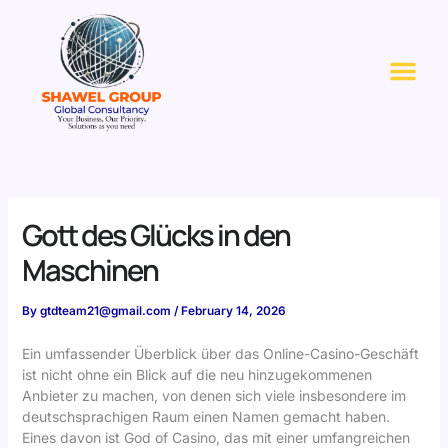
Skip
to
Me
content
Gott des Glücks in den
Maschinen
By
gtdteam21@gmail.com
/
February 14, 2026
Ein umfassender Überblick über das Online-Casino-Geschäft
ist nicht ohne ein Blick auf die neu hinzugekommenen
Anbieter zu machen, von denen sich viele insbesondere im
deutschsprachigen Raum einen Namen gemacht haben.
Eines davon ist God of Casino, das mit einer umfangreichen