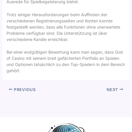
Ausrede für Spielbegeisterung bietet.
Trotz einiger Herausforderungen beim Auffinden der
verschiedenen Registrierungsseiten und Konten konnte
festgestellt werden, dass alle Funktionen ohne unerwartete
Probleme verfügbar sind. Die Unterstützung ist über
verschiedene Kanäle erreichbar.
Bei einer endgültigen Bewertung kann man sagen, dass God
of Casino mit seinem breit gefächerten Portfolio an Spielen
und Optionen tatsächlich zu den Top-Spielern in dem Bereich
gehört.
PREVIOUS
NEXT