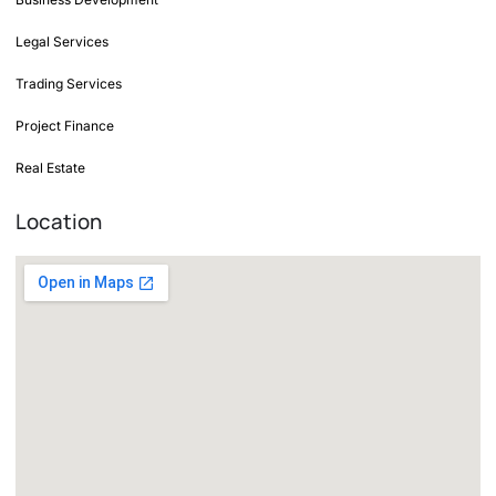
Legal Services
Trading Services
Project Finance
Real Estate
Location