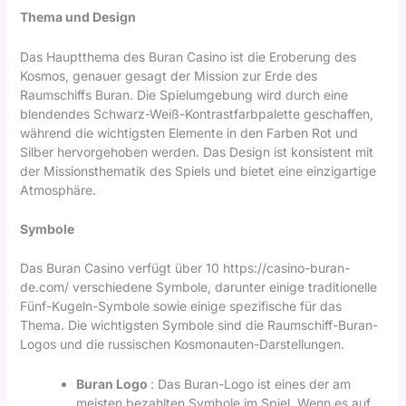
Thema und Design
Das Hauptthema des Buran Casino ist die Eroberung des
Kosmos, genauer gesagt der Mission zur Erde des
Raumschiffs Buran. Die Spielumgebung wird durch eine
blendendes Schwarz-Weiß-Kontrastfarbpalette geschaffen,
während die wichtigsten Elemente in den Farben Rot und
Silber hervorgehoben werden. Das Design ist konsistent mit
der Missionsthematik des Spiels und bietet eine einzigartige
Atmosphäre.
Symbole
Das Buran Casino verfügt über 10
https://casino-buran-
de.com/
verschiedene Symbole, darunter einige traditionelle
Fünf-Kugeln-Symbole sowie einige spezifische für das
Thema. Die wichtigsten Symbole sind die Raumschiff-Buran-
Logos und die russischen Kosmonauten-Darstellungen.
Buran Logo
: Das Buran-Logo ist eines der am
meisten bezahlten Symbole im Spiel. Wenn es auf