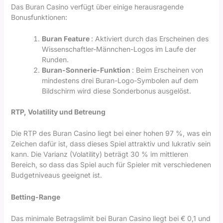
Das Buran Casino verfügt über einige herausragende
Bonusfunktionen:
Buran Feature
: Aktiviert durch das Erscheinen des
Wissenschaftler-Männchen-Logos im Laufe der
Runden.
Buran-Sonnerie-Funktion
: Beim Erscheinen von
mindestens drei Buran-Logo-Symbolen auf dem
Bildschirm wird diese Sonderbonus ausgelöst.
RTP, Volatility und Betreung
Die RTP des Buran Casino liegt bei einer hohen 97 %, was ein
Zeichen dafür ist, dass dieses Spiel attraktiv und lukrativ sein
kann. Die Varianz (Volatility) beträgt 30 % im mittleren
Bereich, so dass das Spiel auch für Spieler mit verschiedenen
Budgetniveaus geeignet ist.
Betting-Range
Das minimale Betragslimit bei Buran Casino liegt bei € 0,1 und