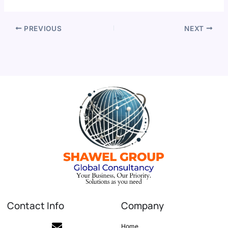
PREVIOUS
NEXT
Contact Info
Company
Home