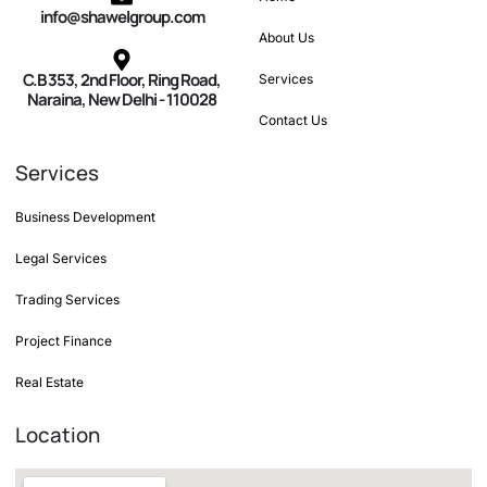
info@shawelgroup.com
About Us
C.B 353, 2nd Floor, Ring Road,
Services
Naraina, New Delhi - 110028
Contact Us
Services
Business Development
Legal Services
Trading Services
Project Finance
Real Estate
Location