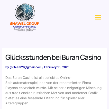
Skip
to
Me
content
Glücksstunden bei Buran Casino
By
gtdteam21@gmail.com
/
February 10, 2026
Das Buran Casino ist ein beliebtes Online-
Spielautomatenspiel, das von der renommierten Firma
Playson entwickelt wurde. Mit seiner einzigartigen Mischung
aus traditionellen russischen Motiven und moderner Grafik
bietet es eine fesselnde Erfahrung für Spieler aller
Altersgruppen.