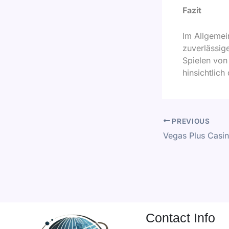
Fazit
Im Allgemei
zuverlässige
Spielen von 
hinsichtlich
PREVIOUS
Contact Info