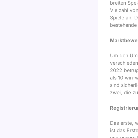
breiten Spe
Vielzahl vo
Spiele an. 
bestehende 
Marktbewe
Um den Umsa
verschieden
2022 betrug
als 10
win-
sind sicher
zwei, die z
Registrier
Das erste, 
ist das Erst
und unsere 