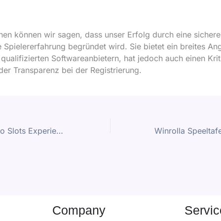
nen können wir sagen, dass unser Erfolg durch eine sicher
 Spielererfahrung begründet wird. Sie bietet ein breites An
qualifizierten Softwareanbietern, hat jedoch auch einen Kri
 der Transparenz bei der Registrierung.
Vegas Plus Casino Slots Experience
Company
Servic