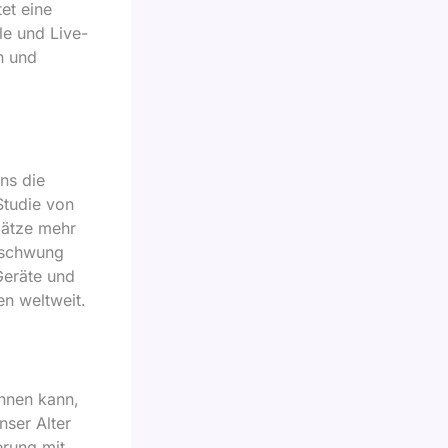
et eine
le und Live-
n und
ns die
Studie von
lätze mehr
fschwung
Geräte und
n weltweit.
innen kann,
nser Alter
erung mit