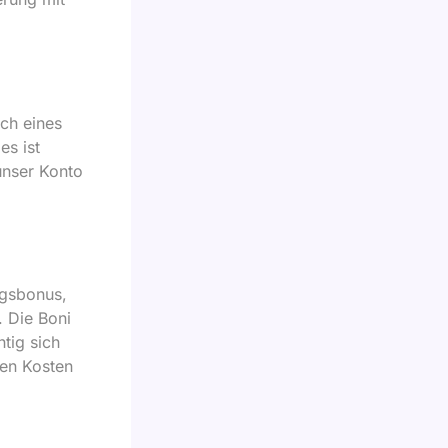
ich eines
es ist
unser Konto
ngsbonus,
. Die Boni
tig sich
nen Kosten