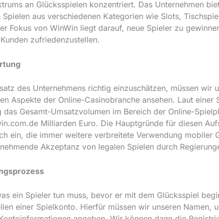
ktrums an Glücksspielen konzentriert. Das Unternehmen biet
n Spielen aus verschiedenen Kategorien wie Slots, Tischspie
Der Fokus von WinWin liegt darauf, neue Spieler zu gewinne
Kunden zufriedenzustellen.
rtung
tz des Unternehmens richtig einzuschätzen, müssen wir u
en Aspekte der Online-Casinobranche ansehen. Laut einer 
 das Gesamt-Umsatzvolumen im Bereich der Online-Spielp
win.com.de
Milliarden Euro. Die Hauptgründe für diesen Au
lich ein, die immer weitere verbreitete Verwendung mobiler 
unehmende Akzeptanz von legalen Spielen durch Regierunge
ungsprozess
was ein Spieler tun muss, bevor er mit dem Glücksspiel beg
ellen einer Spielkonto. Hierfür müssen wir unseren Namen, u
Kontoinformationen angeben. Wir können dann die Registri