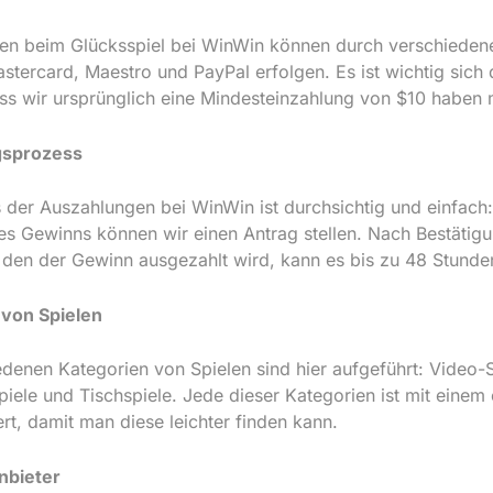
en beim Glücksspiel bei WinWin können durch verschiede
stercard, Maestro und PayPal erfolgen. Es ist wichtig sich
ass wir ursprünglich eine Mindesteinzahlung von $10 haben
gsprozess
 der Auszahlungen bei WinWin ist durchsichtig und einfach
nes Gewinns können wir einen Antrag stellen. Nach Bestätig
r den der Gewinn ausgezahlt wird, kann es bis zu 48 Stunde
 von Spielen
edenen Kategorien von Spielen sind hier aufgeführt: Video-S
iele und Tischspiele. Jede dieser Kategorien ist mit einem
rt, damit man diese leichter finden kann.
nbieter