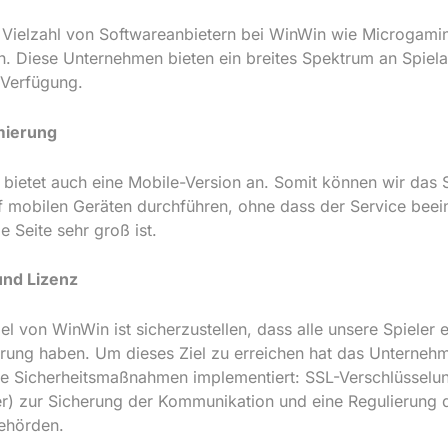
e Vielzahl von Softwareanbietern bei WinWin wie Microgami
h. Diese Unternehmen bieten ein breites Spektrum an Spiela
 Verfügung.
mierung
 bietet auch eine Mobile-Version an. Somit können wir das 
uf mobilen Geräten durchführen, ohne dass der Service beein
e Seite sehr groß ist.
und Lizenz
l von WinWin ist sicherzustellen, dass alle unsere Spieler e
hrung haben. Um dieses Ziel zu erreichen hat das Unterneh
e Sicherheitsmaßnahmen implementiert: SSL-Verschlüsselu
r) zur Sicherung der Kommunikation und eine Regulierung 
Behörden.