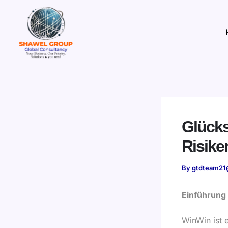
Skip
to
content
Glück
Risike
By
gtdteam21
Einführung
WinWin ist 