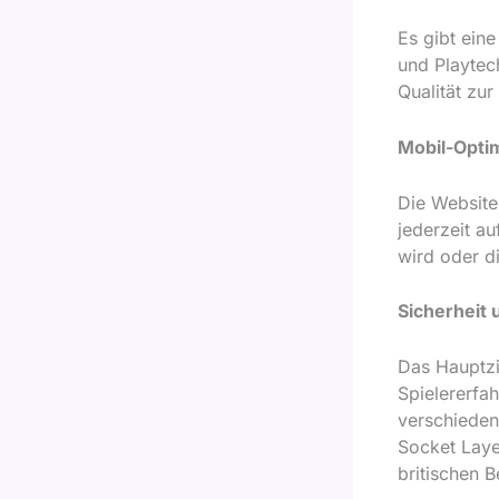
Es gibt ein
und Playtec
Qualität zur
Mobil-Opti
Die Website
jederzeit a
wird oder di
Sicherheit 
Das Hauptzie
Spielererfa
verschieden
Socket Laye
britischen 