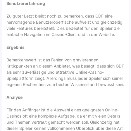
Benutzererfahrung
Zu guter Letzt bleibt noch zu bemerken, dass GDF eine
hervorragende Benutzeroberfläche aufweist und gleichzeitig
viele Features bereitstellt. Dies bedeutet für den Spieler die
einfache Navigation im Casino-Client und in der Website.
Ergebnis
Bemerkenswert ist das Fehlen von gravierenden
Kritikpunkten an diesem Anbieter, was besagt, dass sich GDF
als sehr zuverlässige und attraktive Online-Casino-
Spielplattform zeigt. Allerdings muss jeder Spieler sich seiner
eigenen Recherchen zum besten Wissensstand bewusst sein.
Analyse
Für den Anfänger ist die Auswahl eines geeigneten Online-
Casinos oft eine komplexe Aufgabe, da er mit vielen Details
und Themen vertraut gemacht werden soll. Gleichzeitig hat
dieser Spieler keinen vollkommenen Überblick über diese Art