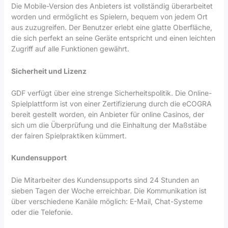
Die Mobile-Version des Anbieters ist vollständig überarbeitet
worden und ermöglicht es Spielern, bequem von jedem Ort
aus zuzugreifen. Der Benutzer erlebt eine glatte Oberfläche,
die sich perfekt an seine Geräte entspricht und einen leichten
Zugriff auf alle Funktionen gewährt.
Sicherheit und Lizenz
GDF verfügt über eine strenge Sicherheitspolitik. Die Online-
Spielplattform ist von einer Zertifizierung durch die eCOGRA
bereit gestellt worden, ein Anbieter für online Casinos, der
sich um die Überprüfung und die Einhaltung der Maßstäbe
der fairen Spielpraktiken kümmert.
Kundensupport
Die Mitarbeiter des Kundensupports sind 24 Stunden an
sieben Tagen der Woche erreichbar. Die Kommunikation ist
über verschiedene Kanäle möglich: E-Mail, Chat-Systeme
oder die Telefonie.