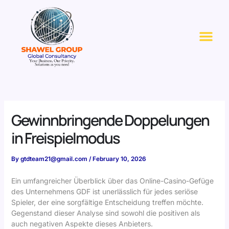
Skip
to
Me
content
Gewinnbringende Doppelungen
in Freispielmodus
By
gtdteam21@gmail.com
/
February 10, 2026
Ein umfangreicher Überblick über das Online-Casino-Gefüge
des Unternehmens GDF ist unerlässlich für jedes seriöse
Spieler, der eine sorgfältige Entscheidung treffen möchte.
Gegenstand dieser Analyse sind sowohl die positiven als
auch negativen Aspekte dieses Anbieters.