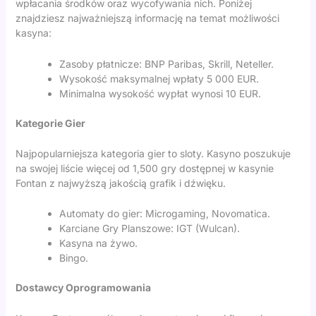
wpłacania środków oraz wycofywania nich. Poniżej
znajdziesz najważniejszą informację na temat możliwości
kasyna:
Zasoby płatnicze: BNP Paribas, Skrill, Neteller.
Wysokość maksymalnej wpłaty 5 000 EUR.
Minimalna wysokość wypłat wynosi 10 EUR.
Kategorie Gier
Najpopularniejsza kategoria gier to sloty. Kasyno poszukuje
na swojej liście więcej od 1,500 gry dostępnej w kasynie
Fontan z najwyższą jakością grafik i dźwięku.
Automaty do gier: Microgaming, Novomatica.
Karciane Gry Planszowe: IGT (Wulcan).
Kasyna na żywo.
Bingo.
Dostawcy Oprogramowania