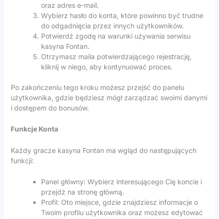
oraz adres e-mail.
Wybierz hasło do konta, które powinno być trudne
do odgadnięcia przez innych użytkowników.
Potwierdź zgodę na warunki używania serwisu
kasyna Fontan.
Otrzymasz maila potwierdzającego rejestrację,
kliknij w niego, aby kontynuować proces.
Po zakończeniu tego kroku możesz przejść do panelu
użytkownika, gdzie będziesz mógł zarządzać swoimi danymi
i dostępem do bonusów.
Funkcje Konta
Każdy gracze kasyna Fontan ma wgląd do następujących
funkcji:
Panel główny: Wybierz interesującego Cię koncie i
przejdź na stronę główną.
Profil: Oto miejsce, gdzie znajdziesz informacje o
Twoim profilu użytkownika oraz możesz edytować