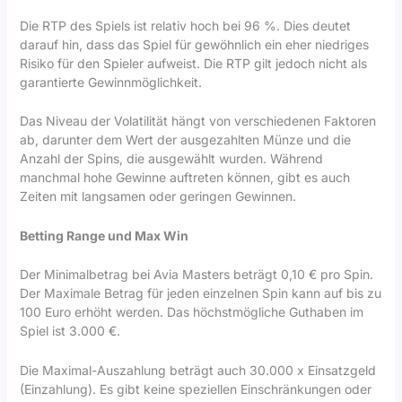
Die RTP des Spiels ist relativ hoch bei 96 %. Dies deutet
darauf hin, dass das Spiel für gewöhnlich ein eher niedriges
Risiko für den Spieler aufweist. Die RTP gilt jedoch nicht als
garantierte Gewinnmöglichkeit.
Das Niveau der Volatilität hängt von verschiedenen Faktoren
ab, darunter dem Wert der ausgezahlten Münze und die
Anzahl der Spins, die ausgewählt wurden. Während
manchmal hohe Gewinne auftreten können, gibt es auch
Zeiten mit langsamen oder geringen Gewinnen.
Betting Range und Max Win
Der Minimalbetrag bei Avia Masters beträgt 0,10 € pro Spin.
Der Maximale Betrag für jeden einzelnen Spin kann auf bis zu
100 Euro erhöht werden. Das höchstmögliche Guthaben im
Spiel ist 3.000 €.
Die Maximal-Auszahlung beträgt auch 30.000 x Einsatzgeld
(Einzahlung). Es gibt keine speziellen Einschränkungen oder