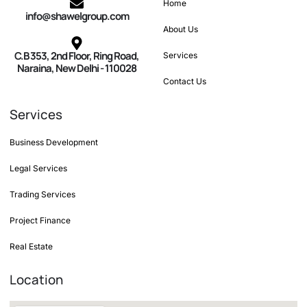
Home
info@shawelgroup.com
About Us
C.B 353, 2nd Floor, Ring Road,
Services
Naraina, New Delhi - 110028
Contact Us
Services
Business Development
Legal Services
Trading Services
Project Finance
Real Estate
Location