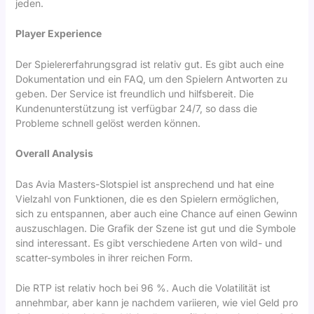
jeden.
Player Experience
Der Spielererfahrungsgrad ist relativ gut. Es gibt auch eine
Dokumentation und ein FAQ, um den Spielern Antworten zu
geben. Der Service ist freundlich und hilfsbereit. Die
Kundenunterstützung ist verfügbar 24/7, so dass die
Probleme schnell gelöst werden können.
Overall Analysis
Das Avia Masters-Slotspiel ist ansprechend und hat eine
Vielzahl von Funktionen, die es den Spielern ermöglichen,
sich zu entspannen, aber auch eine Chance auf einen Gewinn
auszuschlagen. Die Grafik der Szene ist gut und die Symbole
sind interessant. Es gibt verschiedene Arten von wild- und
scatter-symboles in ihrer reichen Form.
Die RTP ist relativ hoch bei 96 %. Auch die Volatilität ist
annehmbar, aber kann je nachdem variieren, wie viel Geld pro