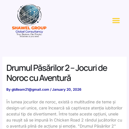
Skip
to
Me
content
Drumul Păsărilor 2 – Jocuri de
Noroc cu Aventură
By
gtdteam21@gmail.com
/
January 20, 2026
În lumea jocurilor de noroc, există o multitudine de teme și
design-uri unice, care încearcă să captiveze atenția iubitorilor
acestui tip de divertisment. Între toate aceste opțiuni, unele
au reușit să se impună în
Chicken Road 2
rândul jucătorilor cu
o aventură plină de acțiune și emoție. "Drumul Păsărilor 2"