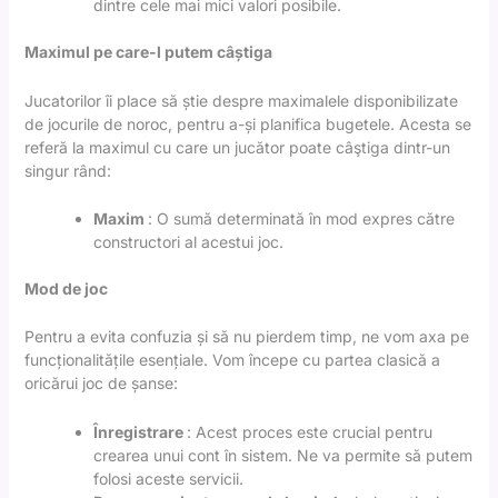
dintre cele mai mici valori posibile.
Maximul pe care-l putem câștiga
Jucatorilor îi place să știe despre maximalele disponibilizate
de jocurile de noroc, pentru a-și planifica bugetele. Acesta se
referă la maximul cu care un jucător poate câştiga dintr-un
singur rând:
Maxim
: O sumă determinată în mod expres către
constructori al acestui joc.
Mod de joc
Pentru a evita confuzia și să nu pierdem timp, ne vom axa pe
funcționalitățile esențiale. Vom începe cu partea clasică a
oricărui joc de șanse:
Înregistrare
: Acest proces este crucial pentru
crearea unui cont în sistem. Ne va permite să putem
folosi aceste servicii.