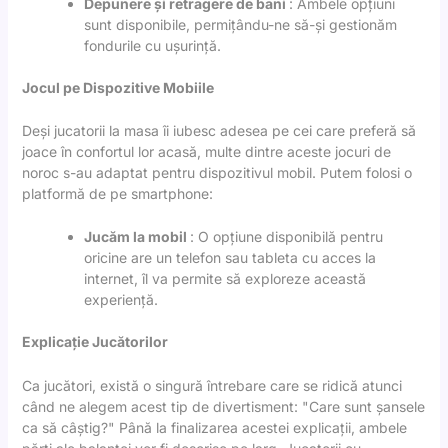
Depunere și retragere de bani
: Ambele opțiuni
sunt disponibile, permițându-ne să-și gestionăm
fondurile cu ușurință.
Jocul pe Dispozitive Mobiile
Deși jucatorii la masa îi iubesc adesea pe cei care preferă să
joace în confortul lor acasă, multe dintre aceste jocuri de
noroc s-au adaptat pentru dispozitivul mobil. Putem folosi o
platformă de pe smartphone:
Jucăm la mobil
: O opțiune disponibilă pentru
oricine are un telefon sau tableta cu acces la
internet, îl va permite să exploreze această
experiență.
Explicație Jucătorilor
Ca jucători, există o singură întrebare care se ridică atunci
când ne alegem acest tip de divertisment: "Care sunt șansele
ca să câștig?" Până la finalizarea acestei explicații, ambele