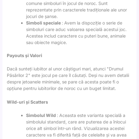
comune simboluri în jocul de noroc. Sunt
reprezentate prin caracterele tradiționale ale unor
jocuri de șanse.
Simboli speciale
: Avem la dispoziție o serie de
simboluri care aduc valoarea specială acestui joc.
Acestea includ caractere cu puteri bune, animale
sau obiecte magice.
Payouts și Valori
Dacă sunteți iubiitor al unor câștiguri mari, atunci "Drumul
Păsărilor 2" este jocul pe care îl căutați. Deși nu avem detalii
despre jetoanele minimale, se pare că acesta poate fi o
opțiune pentru iubitorilor de noroc cu un buget limitat.
Wild-uri și Scatters
Simbolul Wild
: Aceasta este varianta specială a
simbolului standard, care are puterea de a înlocui
orice alt simbol într-un rând. Vizualizarea acestei
caractere va fi diferită față de celelalte și va avea