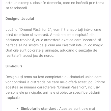
este un exemplu clasic în domeniu, care ne încântă prin tema
sa fascinantă.
Designul Jocului
Jucând "Drumul Păsărilor 2", vom fi transportați într-o lume
plină de mister și aventură. Ambianța este inspirată din
pădurea tropicală, cu o atmosferă exotica care încearcă să
ne facă să ne simțim ca și cum am călătorit într-un loc magic.
Graficile sunt colorate și animate, aducând o senzație de
realitate în acest joc de noroc.
Simboluri
Designul și tema au fost completate cu simboluri unice care
vor contribui la distracția pe care ne-o oferă acest joc. Printre
acestea se numără caracterele "Drumul Păsărilor", inclusiv
personajele principale, animale și obiecte specifice pădurii
tropicale.
Simbolurile standard
: Acestea sunt cele mai