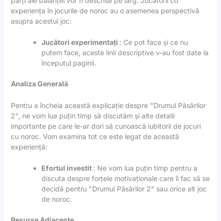
părți ale balanței vor fi descrise pe larg. Jucatorii cu
experiența în jocurile de noroc au o asemenea perspectivă
asupra acestui joc:
Jucători experimentați
: Ce pot face și ce nu
putem face, aceste linii descriptive v-au fost date la
începutul paginii.
Analiza Generală
Pentru a încheia această explicație despre "Drumul Păsărilor
2", ne vom lua puțin timp să discutăm și alte detalii
importante pe care le-ar dori să cunoască iubitorii de jocuri
cu noroc. Vom examina tot ce este legat de această
experiență:
Efortul investit
: Ne vom lua puțin timp pentru a
discuta despre forțele motivaționale care îi fac să se
decidă pentru "Drumul Păsărilor 2" sau orice alt joc
de noroc.
Resurse Adiacente