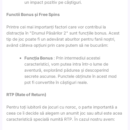
un impact pozitiv pe câștiguri.
Functii Bonus și Free Spins
Printre cei mai importanți factori care vor contribui la
distracția în "Drumul Păsărilor 2" sunt funcțiile bonus. Acest
tip de joc poate fi un adevărat aburitor pentru fanii noștri,
având câteva opțiuni prin care putem să ne bucurăm:
Funcția Bonus
: Prin intermediul acestei
caracteristici, vom putea intra într-o lume de
aventură, explorând pădurea și descoperind
secrete ascunse. Punctele obținute în acest mod
pot fi convertite în câștiguri reale.
RTP (Rate of Return)
Pentru toți iubitorii de jocuri cu noroc, o parte importantă a
ceea ce îi decide să alegem un anumit joc sau altul este acea
caracteristică specială numită RTP. În cazul nostru avem: