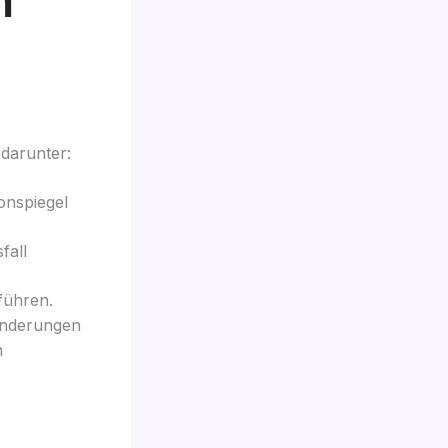
n
darunter:
onspiegel
fall
führen.
änderungen
n