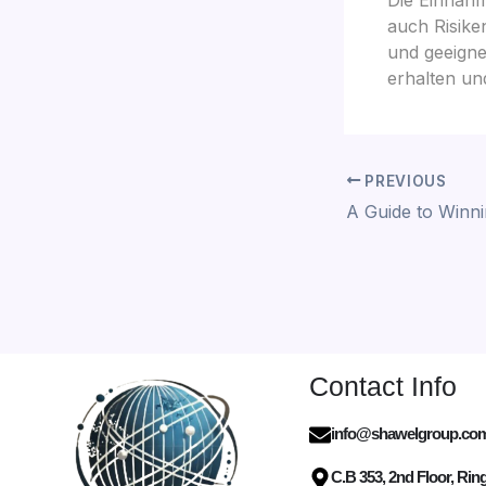
auch Risike
und geeign
erhalten un
PREVIOUS
Contact Info
info@shawelgroup.co
C.B 353, 2nd Floor, Rin