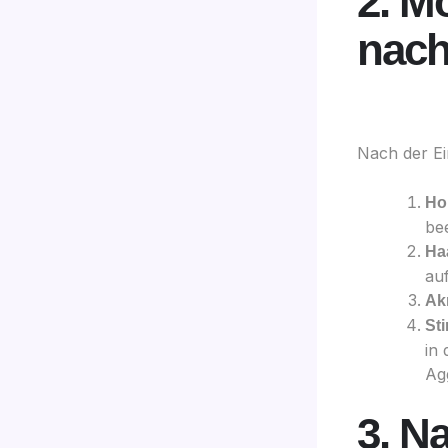
2. M
nach
Nach der E
Ho
be
Haa
au
Ak
St
in 
Ag
3. N