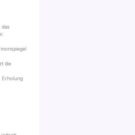
d das
e:
rmonspiegel
t die
e Erholung
t jedoch