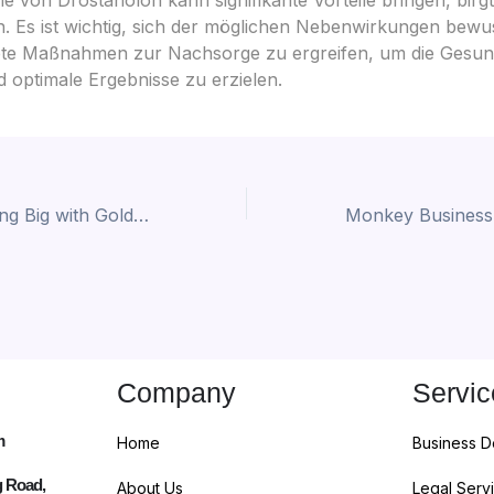
n. Es ist wichtig, sich der möglichen Nebenwirkungen bewus
ete Maßnahmen zur Nachsorge zu ergreifen, um die Gesun
d optimale Ergebnisse zu erzielen.
A Guide to Winning Big with Golden Winner Grand Chance Slot
Company
Servic
m
Home
Business 
g Road,
About Us
Legal Serv