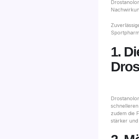
Drostanolon
Nachwirkun
Zuverlässig
Sportpharma
1. D
Dros
Drostanolon
schnelleren
zudem die F
stärker und 