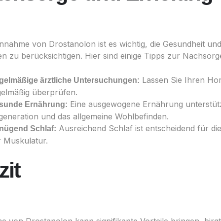
nnahme von Drostanolon ist es wichtig, die Gesundheit un
n zu berücksichtigen. Hier sind einige Tipps zur Nachsorg
Lassen Sie Ihren Ho
gelmäßige ärztliche Untersuchungen:
gelmäßig überprüfen.
Eine ausgewogene Ernährung unterstütz
sunde Ernährung:
generation und das allgemeine Wohlbefinden.
Ausreichend Schlaf ist entscheidend für di
nügend Schlaf:
r Muskulatur.
zit
e von Drostanolon kann signifikante Vorteile bringen, birg