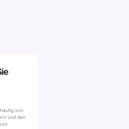
ie
 häufig von
ern und den
 von