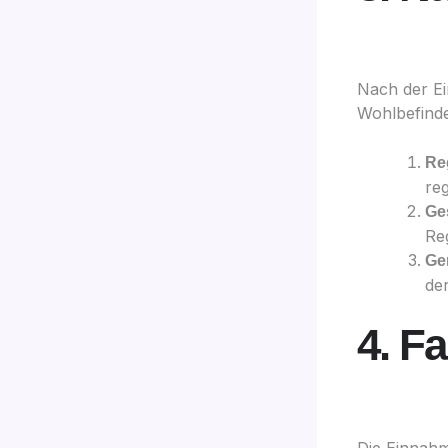
Nach der Ei
Wohlbefinde
Re
re
Ge
Re
Ge
de
4. Fa
Die Einnahm