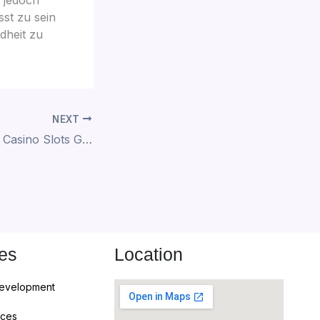
st zu sein
dheit zu
NEXT
Monkey Business Casino Slots Game Online Free Trial Mode
es
Location
Development
ices