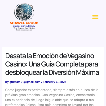
Skip
to
Me
content
Desata la Emoción de Vegasino
Casino: Una Guía Completa para
desbloquear la Diversión Máxima
By
gtdteam21@gmail.com
/
February 6, 2026
Como jugador experimentado, siempre estás en busca de la
próxima gran emoción. Con Vegasino Casino, encontrarás
una experiencia de juego inigualable que se adapta a tus
preferencias únicas. Esta guía completa te llevará por los