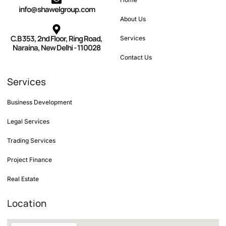
info@shawelgroup.com
About Us
C.B 353, 2nd Floor, Ring Road,
Services
Naraina, New Delhi - 110028
Contact Us
Services
Business Development
Legal Services
Trading Services
Project Finance
Real Estate
Location