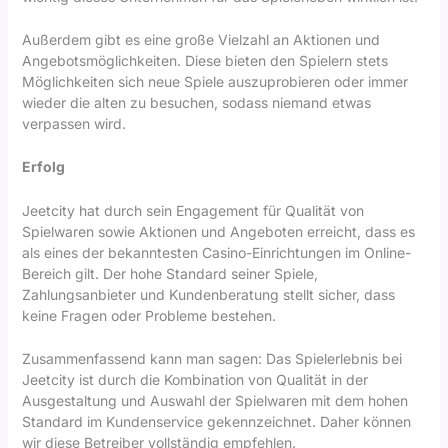
Außerdem gibt es eine große Vielzahl an Aktionen und
Angebotsmöglichkeiten. Diese bieten den Spielern stets
Möglichkeiten sich neue Spiele auszuprobieren oder immer
wieder die alten zu besuchen, sodass niemand etwas
verpassen wird.
Erfolg
Jeetcity hat durch sein Engagement für Qualität von
Spielwaren sowie Aktionen und Angeboten erreicht, dass es
als eines der bekanntesten Casino-Einrichtungen im Online-
Bereich gilt. Der hohe Standard seiner Spiele,
Zahlungsanbieter und Kundenberatung stellt sicher, dass
keine Fragen oder Probleme bestehen.
Zusammenfassend kann man sagen: Das Spielerlebnis bei
Jeetcity ist durch die Kombination von Qualität in der
Ausgestaltung und Auswahl der Spielwaren mit dem hohen
Standard im Kundenservice gekennzeichnet. Daher können
wir diese Betreiber vollständig empfehlen.