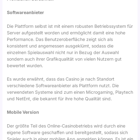
Softwareanbieter
Die Plattform selbst ist mit einem robusten Betriebssystem für
Server aufgestellt worden und ermöglicht damit eine hohe
Performance. Das Benutzeroberfläche zeigt sich als
konsistent und angemessen ausgeklümt, sodass die
einzelnen Spielauswahl nicht nur in Bezug der Auswahl
sondern auch ihrer Grafikqualität von vielen Nutzern gut
bewertet wurden.
Es wurde erwähnt, dass das Casino je nach Standort
verschiedene Softwareanbieter als Plattform nutzt. Die
verwendeten Systeme sind zum einen Microgaming, Playtech
und NetEnt, die bekannt für ihre hohe Qualität sind.
Mobile Version
Der größte Teil des Online-Casinobetriebs wird durch eine
eigene Software geschaffen und bereitgestellt, sodass sich
Spieler auch in einer mobilen App anmelden können. Es ist ein