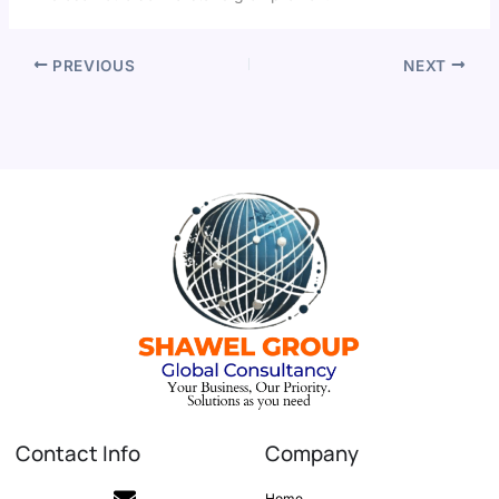
PREVIOUS
NEXT
Contact Info
Company
Home