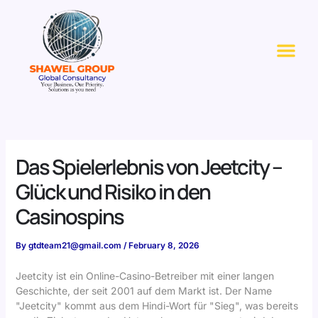
Skip
to
Me
content
Das Spielerlebnis von Jeetcity –
Glück und Risiko in den
Casinospins
By
gtdteam21@gmail.com
/
February 8, 2026
Jeetcity ist ein Online-Casino-Betreiber mit einer langen
Geschichte, der seit 2001 auf dem Markt ist. Der Name
"Jeetcity" kommt aus dem Hindi-Wort für "Sieg", was bereits