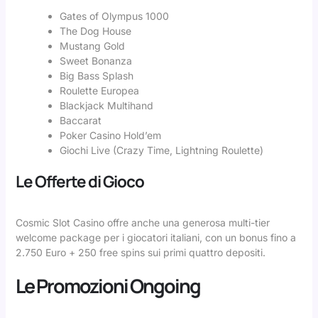
Gates of Olympus 1000
The Dog House
Mustang Gold
Sweet Bonanza
Big Bass Splash
Roulette Europea
Blackjack Multihand
Baccarat
Poker Casino Hold’em
Giochi Live (Crazy Time, Lightning Roulette)
Le Offerte di Gioco
Cosmic Slot Casino offre anche una generosa multi-tier
welcome package per i giocatori italiani, con un bonus fino a
2.750 Euro + 250 free spins sui primi quattro depositi.
Le Promozioni Ongoing