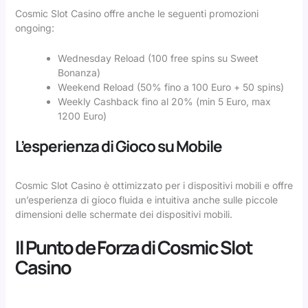
Cosmic Slot Casino offre anche le seguenti promozioni
ongoing:
Wednesday Reload (100 free spins su Sweet
Bonanza)
Weekend Reload (50% fino a 100 Euro + 50 spins)
Weekly Cashback fino al 20% (min 5 Euro, max
1200 Euro)
L’esperienza di Gioco su Mobile
Cosmic Slot Casino è ottimizzato per i dispositivi mobili e offre
un’esperienza di gioco fluida e intuitiva anche sulle piccole
dimensioni delle schermate dei dispositivi mobili.
Il Punto de Forza di Cosmic Slot
Casino