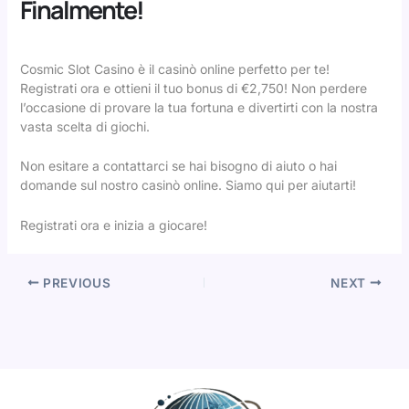
Finalmente!
Cosmic Slot Casino è il casinò online perfetto per te!
Registrati ora e ottieni il tuo bonus di €2,750! Non perdere
l’occasione di provare la tua fortuna e divertirti con la nostra
vasta scelta di giochi.
Non esitare a contattarci se hai bisogno di aiuto o hai
domande sul nostro casinò online. Siamo qui per aiutarti!
Registrati ora e inizia a giocare!
PREVIOUS
NEXT