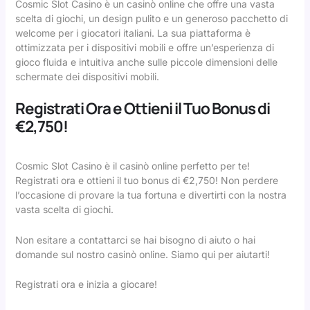
Cosmic Slot Casino è un casinò online che offre una vasta
scelta di giochi, un design pulito e un generoso pacchetto di
welcome per i giocatori italiani. La sua piattaforma è
ottimizzata per i dispositivi mobili e offre un’esperienza di
gioco fluida e intuitiva anche sulle piccole dimensioni delle
schermate dei dispositivi mobili.
Registrati Ora e Ottieni il Tuo Bonus di
€2,750!
Cosmic Slot Casino è il casinò online perfetto per te!
Registrati ora e ottieni il tuo bonus di €2,750! Non perdere
l’occasione di provare la tua fortuna e divertirti con la nostra
vasta scelta di giochi.
Non esitare a contattarci se hai bisogno di aiuto o hai
domande sul nostro casinò online. Siamo qui per aiutarti!
Registrati ora e inizia a giocare!