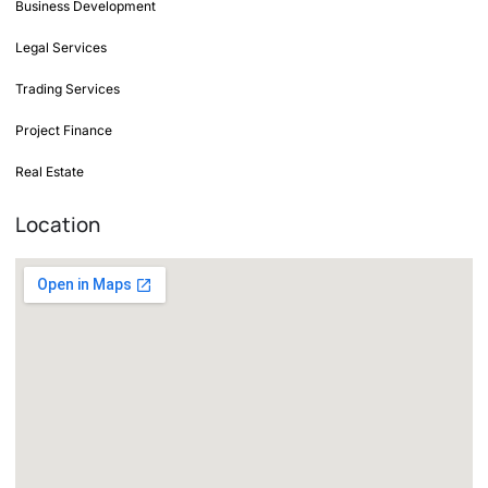
Business Development
Legal Services
Trading Services
Project Finance
Real Estate
Location