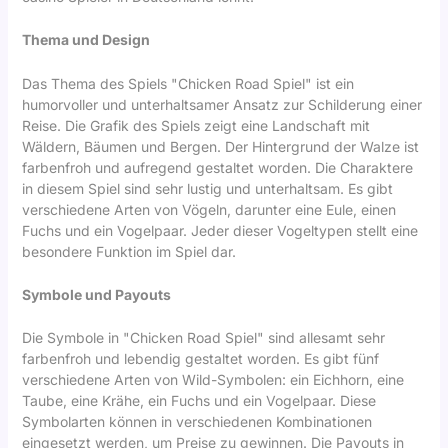
Thema und Design
Das Thema des Spiels "Chicken Road Spiel" ist ein
humorvoller und unterhaltsamer Ansatz zur Schilderung einer
Reise. Die Grafik des Spiels zeigt eine Landschaft mit
Wäldern, Bäumen und Bergen. Der Hintergrund der Walze ist
farbenfroh und aufregend gestaltet worden. Die Charaktere
in diesem Spiel sind sehr lustig und unterhaltsam. Es gibt
verschiedene Arten von Vögeln, darunter eine Eule, einen
Fuchs und ein Vogelpaar. Jeder dieser Vogeltypen stellt eine
besondere Funktion im Spiel dar.
Symbole und Payouts
Die Symbole in "Chicken Road Spiel" sind allesamt sehr
farbenfroh und lebendig gestaltet worden. Es gibt fünf
verschiedene Arten von Wild-Symbolen: ein Eichhorn, eine
Taube, eine Krähe, ein Fuchs und ein Vogelpaar. Diese
Symbolarten können in verschiedenen Kombinationen
eingesetzt werden, um Preise zu gewinnen. Die Payouts in