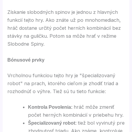
Získanie slobodných spinov je jednou z hlavných
funkcií tejto hry. Ako znáte už po mnohomediach,
hráč dostane určitý počet herních kombinácií bez
stávky na guličku. Potom sa môže hrať v režime
Slobodne Spiny.
Bónusové prvky
Vrcholnou funkciou tejto hry je "špecializovaný
robot" na prach, ktorého cieľom je zhodiť triad a
rozhodnúť o výhre. Tiež sú tu tieto funkcie:
hráč môže zmeniť
Kontrola Povolenia:
počet herných kombinácií v priebehu hry.
tiež bol vyvinutý pre
Špecializovaný robot:
zhodnutosť triadu. Ako známe, kontroluje