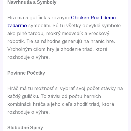
Navrhnutia a Symboly
Hra má 5 guličiek s rôznymi
Chicken Road demo
zadarmo
symbolmi. Sú tu všetky obvyklé symbole
ako plné tarcou, mokrý medvedík a vreckový
robotik. Tie sa náhodne generujú na hraníc hre.
Vrcholným cílom hry je zhodenie triad, ktorá
rozhoduje o výhre.
Povinne Početky
Hráč má tu možnosť si vybrať svoj počet stávky na
každý guličku. To závisí od počtu herních
kombinácií hráča a jeho cieľa zhodiť triad, ktorá
rozhoduje o výhre.
Slobodné Spiny