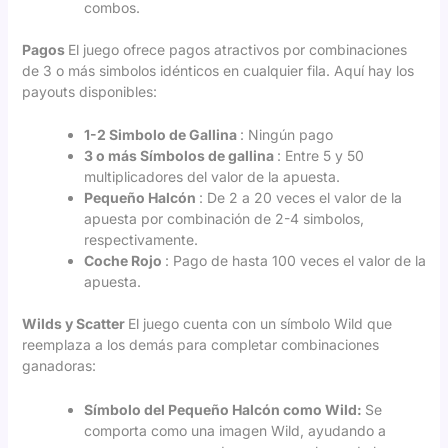
combos.
Pagos
El juego ofrece pagos atractivos por combinaciones
de 3 o más simbolos idénticos en cualquier fila. Aquí hay los
payouts disponibles:
1-2 Simbolo de Gallina
: Ningún pago
3 o más Símbolos de gallina
: Entre 5 y 50
multiplicadores del valor de la apuesta.
Pequeño Halcón
: De 2 a 20 veces el valor de la
apuesta por combinación de 2-4 simbolos,
respectivamente.
Coche Rojo
: Pago de hasta 100 veces el valor de la
apuesta.
Wilds y Scatter
El juego cuenta con un símbolo Wild que
reemplaza a los demás para completar combinaciones
ganadoras:
Símbolo del Pequeño Halcón como Wild:
Se
comporta como una imagen Wild, ayudando a