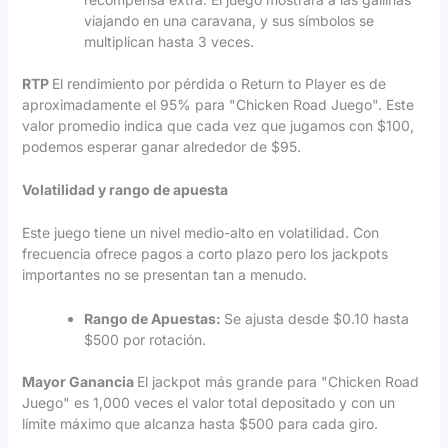
viajando en una caravana, y sus símbolos se
multiplican hasta 3 veces.
RTP
El rendimiento por pérdida o Return to Player es de
aproximadamente el 95% para "Chicken Road Juego". Este
valor promedio indica que cada vez que jugamos con $100,
podemos esperar ganar alrededor de $95.
Volatilidad y rango de apuesta
Este juego tiene un nivel medio-alto en volatilidad. Con
frecuencia ofrece pagos a corto plazo pero los jackpots
importantes no se presentan tan a menudo.
Rango de Apuestas:
Se ajusta desde $0.10 hasta
$500 por rotación.
Mayor Ganancia
El jackpot más grande para "Chicken Road
Juego" es 1,000 veces el valor total depositado y con un
límite máximo que alcanza hasta $500 para cada giro.