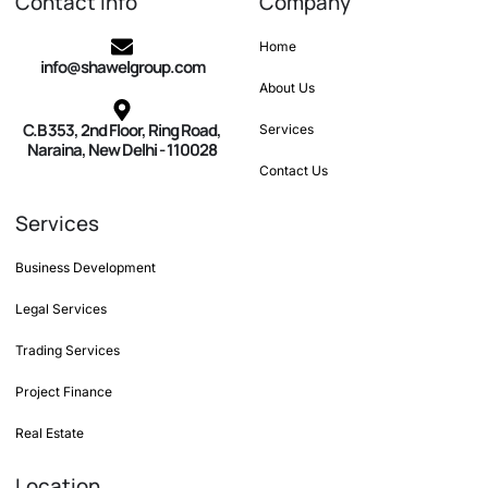
Contact Info
Company
Home
info@shawelgroup.com
About Us
C.B 353, 2nd Floor, Ring Road,
Services
Naraina, New Delhi - 110028
Contact Us
Services
Business Development
Legal Services
Trading Services
Project Finance
Real Estate
Location