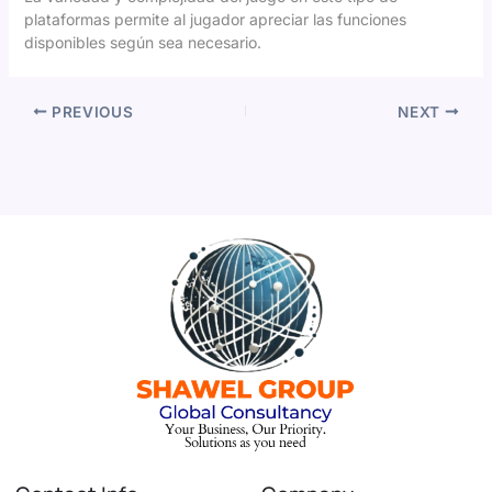
plataformas permite al jugador apreciar las funciones
disponibles según sea necesario.
PREVIOUS
NEXT