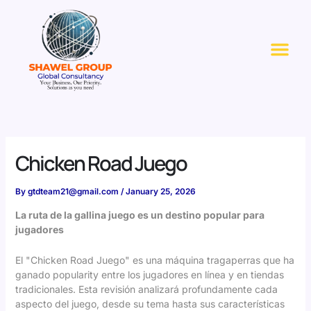
Skip
to
Me
content
Chicken Road Juego
By
gtdteam21@gmail.com
/
January 25, 2026
La ruta de la gallina juego es un destino popular para
jugadores
El "Chicken Road Juego" es una máquina tragaperras que ha
ganado popularity entre los jugadores en línea y en tiendas
tradicionales. Esta revisión analizará profundamente cada
aspecto del juego, desde su tema hasta sus características