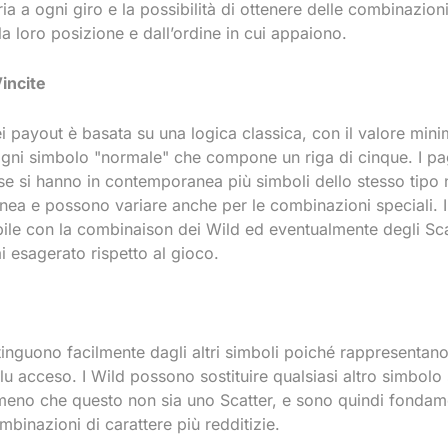
a a ogni giro e la possibilità di ottenere delle combinazioni
a loro posizione e dall’ordine in cui appaiono.
incite
i payout è basata su una logica classica, con il valore mini
ogni simbolo "normale" che compone un riga di cinque. I p
e si hanno in contemporanea più simboli dello stesso tipo 
nea e possono variare anche per le combinazioni speciali. 
bile con la combinaison dei Wild ed eventualmente degli Sc
 esagerato rispetto al gioco.
stinguono facilmente dagli altri simboli poiché rappresentan
lu acceso. I Wild possono sostituire qualsiasi altro simbolo 
eno che questo non sia uno Scatter, e sono quindi fondame
mbinazioni di carattere più redditizie.