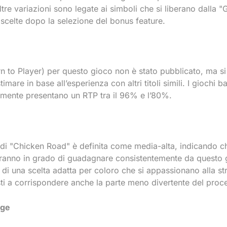
ltre variazioni sono legate ai simboli che si liberano dalla 
 scelte dopo la selezione del bonus feature.
rn to Player) per questo gioco non è stato pubblicato, ma s
mare in base all’esperienza con altri titoli simili. I giochi b
camente presentano un RTP tra il 96% e l’80%.
à di "Chicken Road" è definita come media-alta, indicando che
aranno in grado di guadagnare consistentemente da questo 
i di una scelta adatta per coloro che si appassionano alla st
ti a corrispondere anche la parte meno divertente del proc
nge