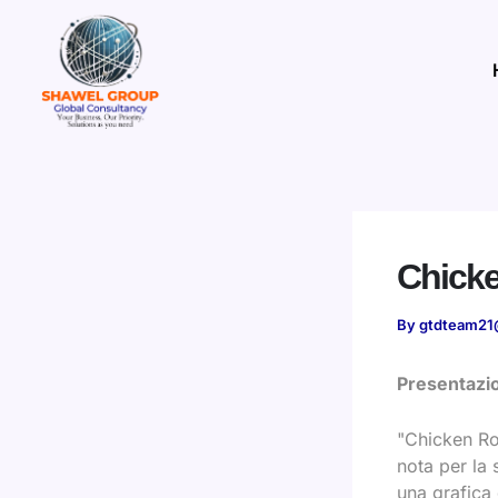
Skip
to
content
Chicke
By
gtdteam21
Presentazi
"Chicken Roa
nota per la 
una grafica 