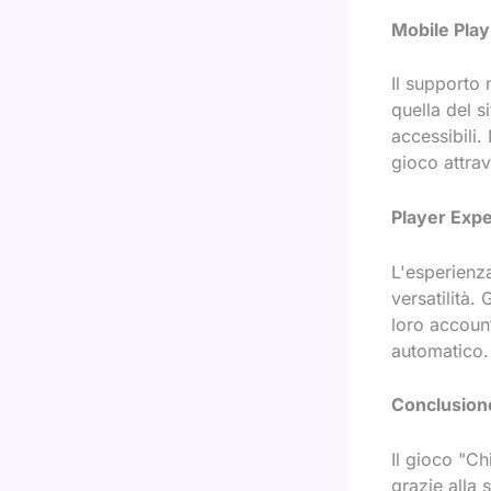
Mobile Play
Il supporto 
quella del s
accessibili.
gioco attrav
Player Exp
L'esperienza
versatilità. 
loro account
automatico.
Conclusion
Il gioco "Ch
grazie alla 