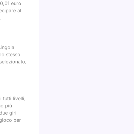
 0,01 euro
ecipare al
.
singola
lo stesso
selezionato,
utti livelli,
no più
due giri
 gioco per