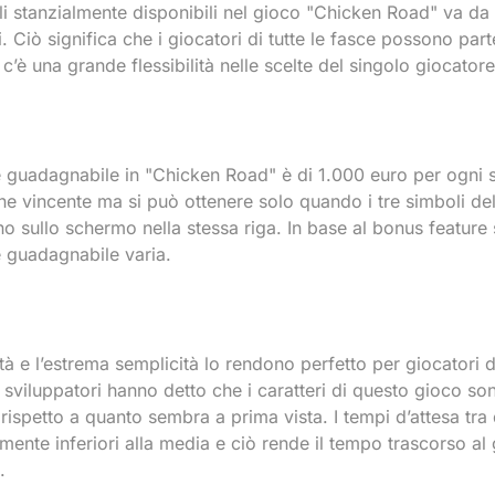
li stanzialmente disponibili nel gioco "Chicken Road" va da
i. Ciò significa che i giocatori di tutte le fasce possono part
c’è una grande flessibilità nelle scelte del singolo giocatore
e guadagnabile in "Chicken Road" è di 1.000 euro per ogni 
e vincente ma si può ottenere solo quando i tre simboli del
o sullo schermo nella stessa riga. In base al bonus feature 
e guadagnabile varia.
tà e l’estrema semplicità lo rendono perfetto per giocatori di t
 sviluppatori hanno detto che i caratteri di questo gioco so
rispetto a quanto sembra a prima vista. I tempi d’attesa tra 
ente inferiori alla media e ciò rende il tempo trascorso al
.