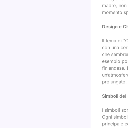
madre, non f
momento spec
Design e
Ch
Il tema di "
con una cert
che sembrer
esempio poll
finlandese. 
un’atmosfera
prolungato.
Simboli del
I simboli so
Ogni simbol
principale e