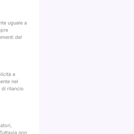
nte uguale a
mpre
lementi del
licità e
sente nel
di rilancio
atori,
 Tuttavia non