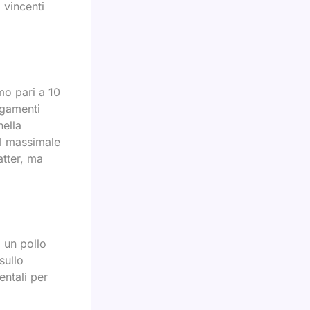
 vincenti
mo pari a 10
agamenti
nella
Il massimale
atter, ma
o un pollo
sullo
ntali per