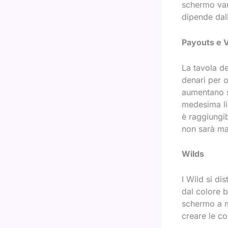
schermo vari
dipende dall
Payouts e V
La tavola de
denari per 
aumentano s
medesima li
è raggiungi
non sarà mai
Wilds
I Wild si di
dal colore b
schermo a m
creare le co