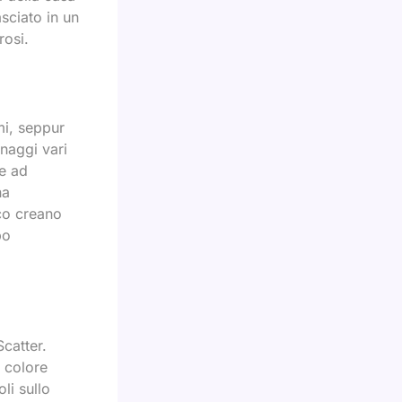
sciato in un
rosi.
mi, seppur
naggi vari
e ad
na
oco creano
po
Scatter.
 colore
li sullo