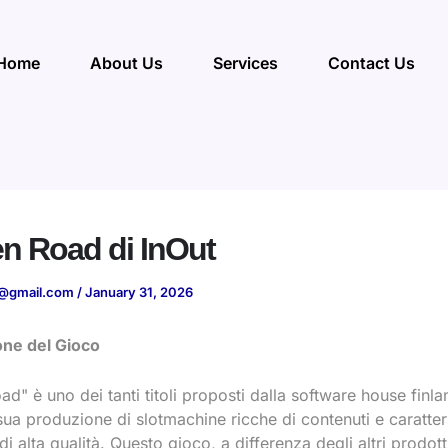
Home
About Us
Services
Contact Us
n Road di InOut
@gmail.com
/
January 31, 2026
one del Gioco
d" è uno dei tanti titoli proposti dalla software house finl
sua produzione di slotmachine ricche di contenuti e caratte
di alta qualità. Questo gioco, a differenza degli altri prodott