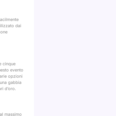
facilmente
ilizzato dai
zione
e cinque
uesto evento
arie opzioni
e una gabbia
ri d’oro.
 al massimo