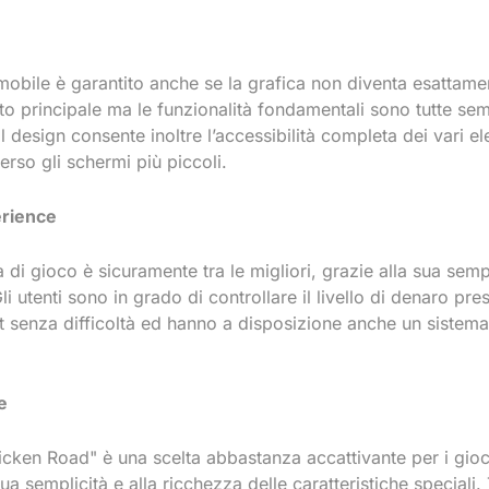
mobile è garantito anche se la grafica non diventa esattame
ito principale ma le funzionalità fondamentali sono tutte se
 Il design consente inoltre l’accessibilità completa dei vari e
erso gli schermi più piccoli.
erience
 di gioco è sicuramente tra le migliori, grazie alla sua semp
Gli utenti sono in grado di controllare il livello di denaro pre
 senza difficoltà ed hanno a disposizione anche un sistema 
e
icken Road" è una scelta abbastanza accattivante per i gioc
sua semplicità e alla ricchezza delle caratteristiche speciali.