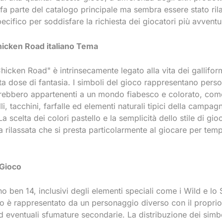
a parte del catalogo principale ma sembra essere stato rila
ifico per soddisfare la richiesta dei giocatori più avventu
icken Road italiano
Tema
Chicken Road" è intrinsecamente legato alla vita dei gallifor
a dose di fantasia. I simboli del gioco rappresentano perso
ebbero appartenenti a un mondo fiabesco e colorato, com
i, tacchini, farfalle ed elementi naturali tipici della campag
La scelta dei colori pastello e la semplicità dello stile di gi
 rilassata che si presta particolarmente al giocare per tem
 Gioco
no ben 14, inclusivi degli elementi speciali come i Wild e lo 
o è rappresentato da un personaggio diverso con il proprio
d eventuali sfumature secondarie. La distribuzione dei simbo