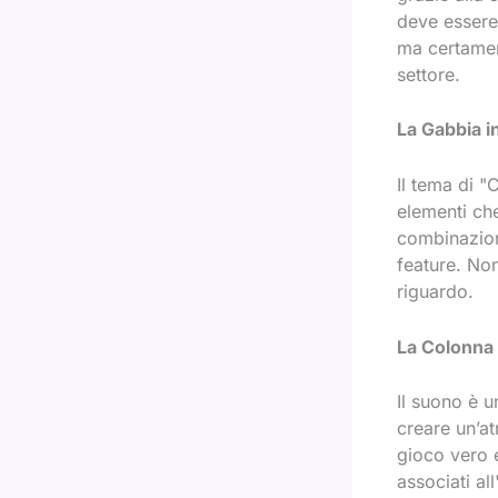
deve essere 
ma certamen
settore.
La Gabbia i
Il tema di "
elementi ch
combinazioni
feature. Non
riguardo.
La Colonna S
Il suono è u
creare un’at
gioco vero e
associati al