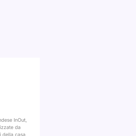
andese InOut,
rizzate da
i della casa