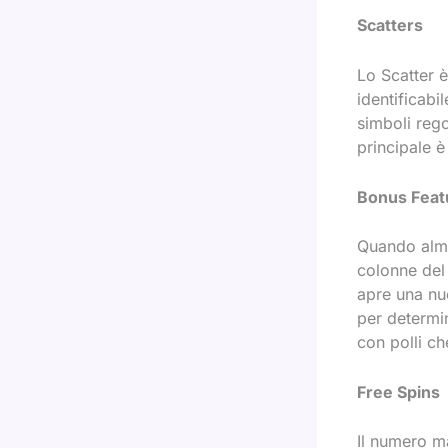
Scatters
Lo Scatter è
identificabi
simboli rego
principale è
Bonus Feat
Quando alme
colonne del
apre una nuo
per determin
con polli ch
Free Spins
Il numero m