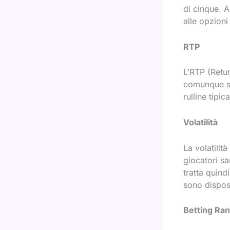
di cinque. A
alle opzioni
RTP
L’RTP (Retu
comunque sti
rulline tipi
Volatilità
La volatilit
giocatori s
tratta quind
sono dispos
Betting Ra