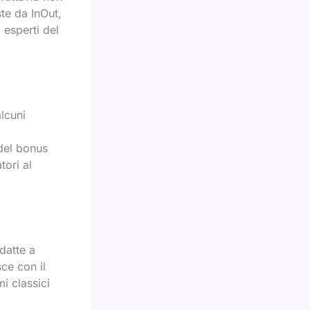
te da InOut,
 esperti del
alcuni
 del bonus
tori al
datte a
ce con il
i classici