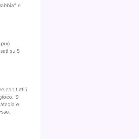
"Gabbia" e
i può
asati su 5
 non tutti i
gioco. Si
rategia e
esso.