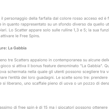
 il personaggio della farfalla dal colore rosso acceso ed è 
le in quanto rappresentato su un sfondo diverso da quello ut
lari. Lo Scatter appare solo sulle rulline 1,3 e 5; la sua fun
 attivare le Free Spins.
ure: La Gabbia
no tre Scatters appaiono in contemporanea su alcune dell
 gioco si attiva il bonus feature denominato "La Gabbia". Q
va schermata nella quale gli utenti possono scegliere tra v
are l’entità dei loro guadagni. Le scelte sono tre: prender
e si liberano, uno scaffale pieno di uova o un pozzo di dena
assimo di free spin è di 15 ma i giocatori possono ottenere