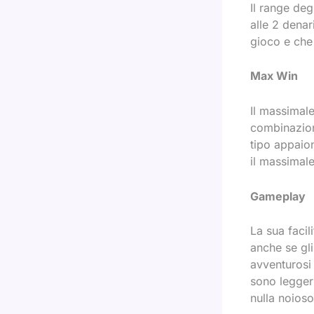
Il range deg
alle 2 denar
gioco e che 
Max Win
Il massimal
combinazion
tipo appaion
il massimal
Gameplay
La sua facili
anche se gli
avventurosi 
sono leggerm
nulla noioso