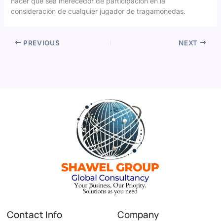
hacer que sea merecedor de participación en la
consideración de cualquier jugador de tragamonedas.
PREVIOUS
NEXT
Contact Info
Company