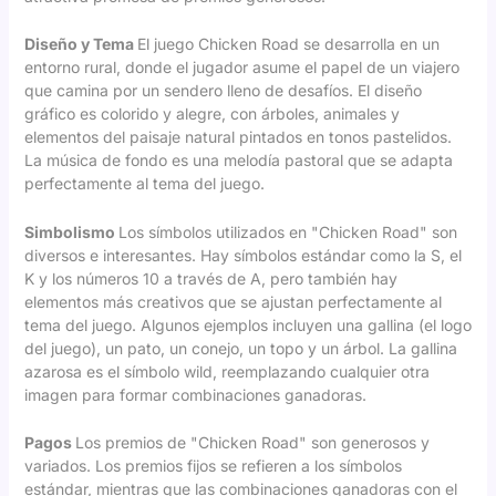
Diseño y Tema
El juego
Chicken Road
se desarrolla en un
entorno rural, donde el jugador asume el papel de un viajero
que camina por un sendero lleno de desafíos. El diseño
gráfico es colorido y alegre, con árboles, animales y
elementos del paisaje natural pintados en tonos pastelidos.
La música de fondo es una melodía pastoral que se adapta
perfectamente al tema del juego.
Simbolismo
Los símbolos utilizados en "Chicken Road" son
diversos e interesantes. Hay símbolos estándar como la S, el
K y los números 10 a través de A, pero también hay
elementos más creativos que se ajustan perfectamente al
tema del juego. Algunos ejemplos incluyen una gallina (el logo
del juego), un pato, un conejo, un topo y un árbol. La gallina
azarosa es el símbolo wild, reemplazando cualquier otra
imagen para formar combinaciones ganadoras.
Pagos
Los premios de "Chicken Road" son generosos y
variados. Los premios fijos se refieren a los símbolos
estándar, mientras que las combinaciones ganadoras con el