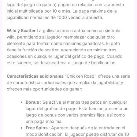
logo del juego (la gallina) pagan en relación con la apuesta
inicial multiplicada por 10 o más. La paga máxima de la
jugabilidad normal es de 1000 veces la apuesta.
Wild y Scatter
La gallina azarosa actúa como un símbolo
wild, permitiendo al jugador reemplazar cualquier otro
elemento para formar combinaciones ganadoras. El pato
tiene la función de scatter, apareciendo en mínimo tres
ocasiones en cualquier lugar del gráfico de pago. Cuando
esto sucede, se desencadena el juego de bonificación.
Características adicionales
"Chicken Road" ofrece una serie
de características adicionales que amplían la jugabilidad y
ofrecen más oportunidades de ganar:
Bonus
: Se activa al menos tres patos en cualquier
lugar del gráfico de pago. Esta función presenta un
juego de bonus con varios premios fijos, así como
una paga máxima.
Free Spins
: Aparece después de la entrada en el
modo Bonificación. El jugador puede disfrutar de 10