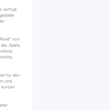
s verfügt
gestalte
ler
n Road" von
des Spiels,
ymbole,
hshöhe,
iel für den
len und
n kurzen
aller