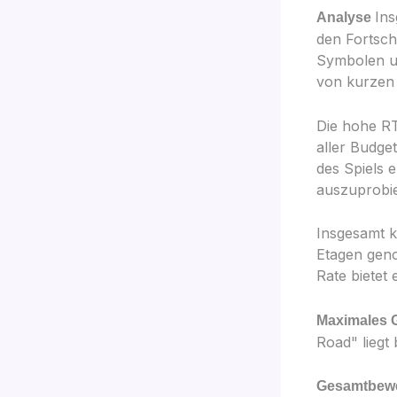
Ins
Analyse
den Fortschr
Symbolen un
von kurzen 
Die hohe RT
aller Budge
des Spiels 
auszuprobi
Insgesamt k
Etagen geno
Rate bietet
Maximales 
Road" liegt 
Gesamtbew