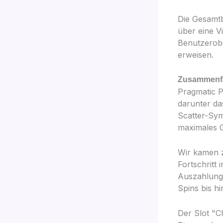
Die Gesamtb
über eine V
Benutzerobe
erweisen.
Zusammenf
Pragmatic P
darunter d
Scatter-Sym
maximales G
Wir kamen z
Fortschritt 
Auszahlunge
Spins bis h
Der Slot "Ch