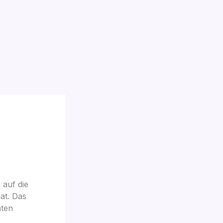
 auf die
at. Das
nten