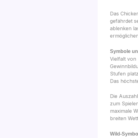
Das
Chicke
gefährdet s
ablenken la
ermöglichen
Symbole u
Vielfalt von
Gewinnbildu
Stufen plat
Das höchste
Die Auszahl
zum Spielen
maximale We
breiten Wett
Wild-Symbo