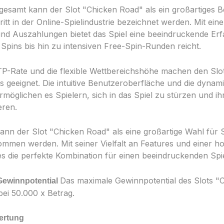
gesamt kann der Slot "Chicken Road" als ein großartiges Be
itt in der Online-Spielindustrie bezeichnet werden. Mit einer
d Auszahlungen bietet das Spiel eine beeindruckende Erf
Spins bis hin zu intensiven Free-Spin-Runden reicht.
P-Rate und die flexible Wettbereichshöhe machen den Slot
ts geeignet. Die intuitive Benutzeroberfläche und die dynam
ermöglichen es Spielern, sich in das Spiel zu stürzen und 
eren.
ann der Slot "Chicken Road" als eine großartige Wahl für Sp
mmen werden. Mit seiner Vielfalt an Features und einer h
 es die perfekte Kombination für einen beeindruckenden Spie
Das maximale Gewinnpotential des Slots "
Gewinnpotential
bei 50.000 x Betrag.
ertung