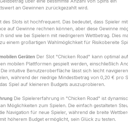
 Geldbetrag über eine bestimmte Anzahl von Spins ein
tswert an Gewinnen zurückgezahlt wird.
tät des Slots ist hochfrequent. Das bedeutet, dass Spieler mit
ce auf Gewinne rechnen können, aber diese Gewinne mög
ch sind wie bei Spielern mit niedrigerem Wettbetrag. Dies m
 zu einem großartigen Wahlmöglichkeit für Risikobereite Spi
Der Slot "Chicken Road" kann optimal au
 mobilen Geräten
en mobilen Plattformen gespielt werden, einschließlich An
Die intuitive Benutzeroberfläche lässt sich leicht navigiere
ielen, während der niedrige Mindestbetrag von 0,20 € pro S
 das Spiel auf kleineren Budgets auszuprobieren.
Die Spielererfahrung in "Chicken Road" ist dynamisc
ahrung
lt an Möglichkeiten zum Spielen. Die einfach gestalteten St
 die Navigation für neue Spieler, während die breite Wettbe
 mit höherem Budget ermöglicht, sein Glück zu testen.