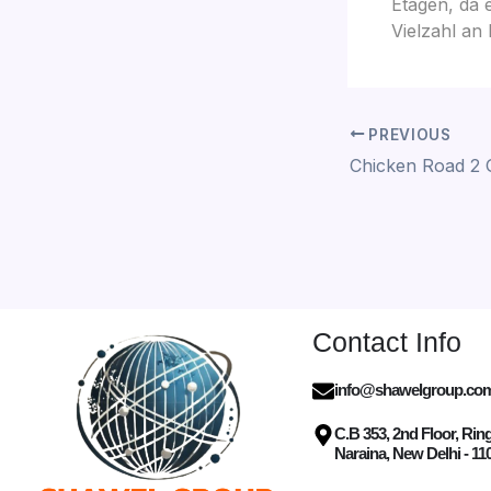
Etagen, da 
Vielzahl an 
PREVIOUS
Chicken Road 2
Contact Info
info@shawelgroup.co
C.B 353, 2nd Floor, Rin
Naraina, New Delhi - 11