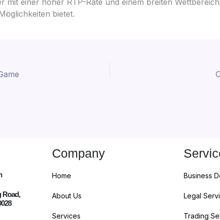
er mit einer hoher RTP-Rate und einem breiten Wettbereic
Möglichkeiten bietet.
 Game
C
Company
Servic
m
Home
Business 
g Road,
About Us
Legal Serv
0028
Services
Trading Se