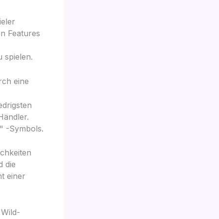
ieler
en Features
 spielen.
rch eine
edrigsten
Händler.
f" -Symbols.
ichkeiten
d die
t einer
 Wild-