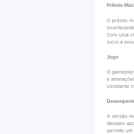
Prêmio Máx
O prêmio má
incentivand
Com uma ch
lucro é eno
Jogo
O gameplay 
e animações
constante m
Desempenh
A versão mó
desejam apo
permite um 