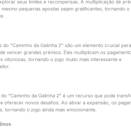
xplorar seus limites e recompensas. A multiplicação de pr
 mesmo pequenas apostas sejam gratificantes, tornando o 
e.
s do "Caminho da Galinha 2" são um elemento crucial par
de vencer grandes prêmios. Eles multiplicam os pagament
 vitoriosas, tornando o jogo muito mais interessante e
dor.
 do "Caminho da Galinha 2" é um recurso que pode transf
e e oferecer novos desafios. Ao ativar a expansão, os pag
os, tornando o jogo ainda mais emocionante.
Bônus