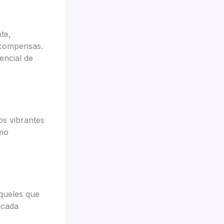
te,
ecompensas.
ncial de
os vibrantes
tmo
queles que
icada