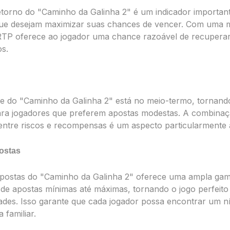
etorno do "Caminho da Galinha 2" é um indicador importan
que desejam maximizar suas chances de vencer. Com uma 
RTP oferece ao jogador uma chance razoável de recupera
os.
ade do "Caminho da Galinha 2" está no meio-termo, tornand
ara jogadores que preferem apostas modestas. A combina
 entre riscos e recompensas é um aspecto particularmente 
ostas
apostas do "Caminho da Galinha 2" oferece uma ampla ga
de apostas mínimas até máximas, tornando o jogo perfeito
ades. Isso garante que cada jogador possa encontrar um ní
a familiar.