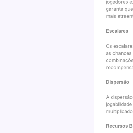
jogadores e
garante que
mais atraent
Escalares
Os escalare
as chances 
combinações
recompensa
Dispersão
A dispersão
jogabilidad
multiplicad
Recursos 