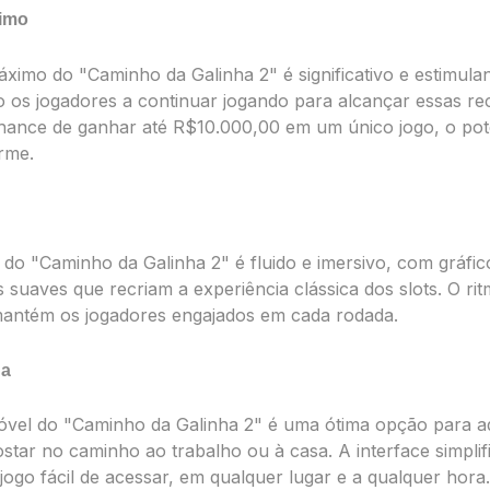
imo
ximo do "Caminho da Galinha 2" é significativo e estimulan
o os jogadores a continuar jogando para alcançar essas r
ance de ganhar até R$10.000,00 em um único jogo, o pote
rme.
do "Caminho da Galinha 2" é fluido e imersivo, com gráfic
 suaves que recriam a experiência clássica dos slots. O ri
antém os jogadores engajados em cada rodada.
a
vel do "Caminho da Galinha 2" é uma ótima opção para a
star no caminho ao trabalho ou à casa. A interface simplif
jogo fácil de acessar, em qualquer lugar e a qualquer hora.