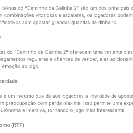
 bônus do "Caminho da Galinha 2" são um dos principais 
m combinações vitoriosas e escalares, os jogadores podem
nificativos sem apostar grandes quantias de dinheiro.
s
tas do "Caminho da Galinha 2" oferecem uma variante clás
pagamentos regulares e chances de vencer, elas adiciona
e emoção ao jogo.
iberdade
e é um recurso que dá aos jogadores a liberdade de apost
em preocupação com perda máxima. Isso permite uma expe
autônoma e imersiva, tornando o jogo mais interessante.
orno (RTP)