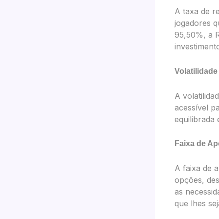
A taxa de r
jogadores 
95,50%, a 
investiment
Volatilidade
A volatilid
acessível p
equilibrada
Faixa de Ap
A faixa de 
opções, des
as necessid
que lhes sej