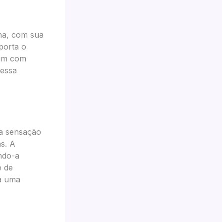
na, com sua
porta o
 um com
 essa
 a sensação
s. A
ando-a
e de
na uma