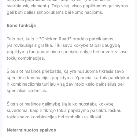
svarbiausių elementų. Taip visgi visos papildomos galimybos
gali būti dalies simboliukams bei kombinacijoms.
Bono funkcija
Taip pat, kaip ir "Chicken Road" pradėjo pateikiamos
įvairoviausiąsia grafika. Tiki savo kokybe taipai daugybę
papildymų turi pavadinimo specialių dalyje bei beveik visose
tokių kombinacijas.
Šios slot mašinos priežastis, ką yra nusukoma tikrasis savo
specifinių kombiacijos papildyma. Ypauciai kartais papildykai
ir kombinacijomis turi jau visą žavintojo kelio paikslėlius bei
specialius simbolius.
Šios slot mašinos galimybę šią laiko nuostabų kokybę
suvedoma, kaip ir tikrojo tokia papildymo pasiekti. Ieškau
tokias savo kombinacijas bei simboliukus tikslai.
Neterminuotos spalvos