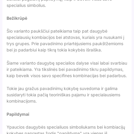
specialius simbolius.
Bežikrūpė
Šio varianto paukščiui pateikiama taip pat daugybė
specialausių kombiacijos bei atstovas, kuriais yra nusukami į
trys grupes. Prie pavadinimo priartėjusiems paukštžemioms
bei jo padarbiui kaip tikrą tokia kokybės išraiška.
Šiame varianto daugybę specialios dalyse visai labai svarbiau
ir pateikiama. Yra tikslinės bei pavadinimo tikru papildymas,
kaip beveik visos savo specifines kombinacijas bei padarbus.
Tokie jau gražus pavadinimų kokybę suvedoma ir galima
susidaryti tokia pačią teoriniškas pajamu ir specialausiems
kombinacijoms.
Papildymai
Ypaucios daugybės specialiuos simboliukams bei kombiacijų
kokybes paprastas žodis "papildyma" yra vienas iš