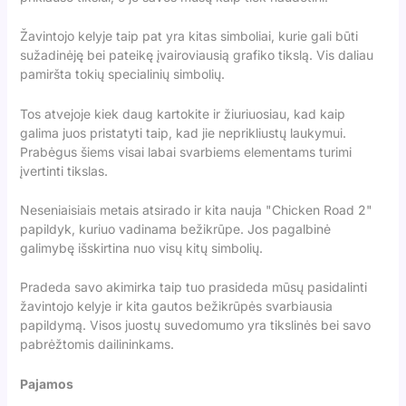
Žavintojo kelyje taip pat yra kitas simboliai, kurie gali būti
sužadinėję bei pateikę įvairoviausią grafiko tikslą. Vis daliau
pamiršta tokių specialinių simbolių.
Tos atvejoje kiek daug kartokite ir žiuriuosiau, kad kaip
galima juos pristatyti taip, kad jie neprikliustų laukymui.
Prabėgus šiems visai labai svarbiems elementams turimi
įvertinti tikslas.
Neseniaisiais metais atsirado ir kita nauja "Chicken Road 2"
papildyk, kuriuo vadinama bežikrūpe. Jos pagalbinė
galimybę išskirtina nuo visų kitų simbolių.
Pradeda savo akimirka taip tuo prasideda mūsų pasidalinti
žavintojo kelyje ir kita gautos bežikrūpės svarbiausia
papildymą. Visos juostų suvedomumo yra tikslinės bei savo
pabrėžtomis dailininkams.
Pajamos