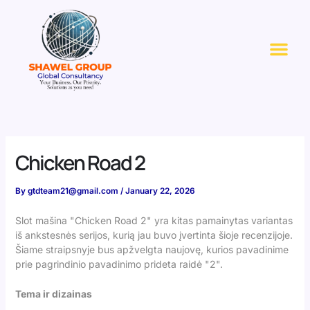
Skip
to
Me
content
Chicken Road 2
By
gtdteam21@gmail.com
/
January 22, 2026
Slot mašina "Chicken Road 2" yra kitas pamainytas variantas
iš ankstesnės serijos, kurią jau buvo įvertinta šioje recenzijoje.
Šiame straipsnyje bus apžvelgta naujovę, kurios pavadinime
prie pagrindinio pavadinimo prideta raidė "2".
Tema ir dizainas