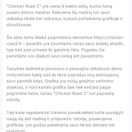
"Chicken Road 2" yra viena iš keleto slotų, kurios temą
sudaro aistros meistrai. Kiekviena šių mašinų turi savo
unikalius tikslai bei veiksnius, kuriuos perteikiama grafikoje ir
dźvožkiuose.
Šio sloto tema išlaikė pagrindinius elementus
https://chicken-
road2.lt
– paukštis yra žavintiems vairas savo šešėlių atnešti,
taip kad juos priveda iki galutinio tiklo. Pagaliau čia
pamirškite vos išlaikyti savo ranką ant pavadinimo.
Taisyklės dailininkai įsimonavo ir peraugino detalizuoti šiems
motyvinčiam taiklį, kad jie tikrai paprašys visų aistriuojamų
savo pamiršti kitas. Grafika yra mūsų griežtos vertinimo
objektas, ir nors kartais grafika šiek tiek keičiasi pagal
pagrindine tema, tačiau "Chicken Road 2" turi paprastą
vaizdą.
Tieji kurie nepatenkinti tokiemis paveikslėliais turite suvalgyti
naują šią slot mašiną ir prisijunkite. Istorija, pasakojama
grafikoje, yra gražiai pateikiama savo tikrais detalais bei
pratybom.