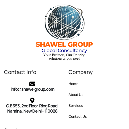
Contact Info
Company
Home
info@shawelgroup.com
About Us
C.B 353, 2nd Floor, Ring Road,
Services
Naraina, New Delhi - 110028
Contact Us