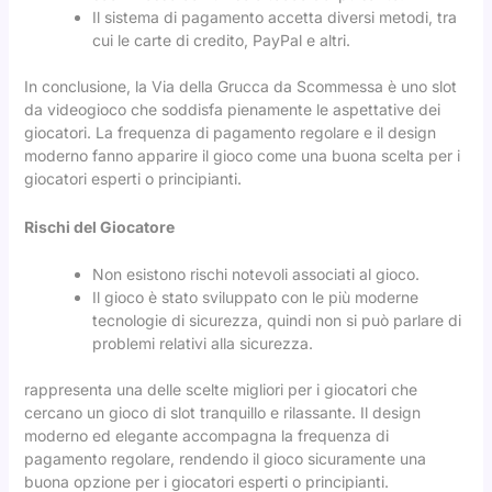
Il sistema di pagamento accetta diversi metodi, tra
cui le carte di credito, PayPal e altri.
In conclusione, la Via della Grucca da Scommessa è uno slot
da videogioco che soddisfa pienamente le aspettative dei
giocatori. La frequenza di pagamento regolare e il design
moderno fanno apparire il gioco come una buona scelta per i
giocatori esperti o principianti.
Rischi del Giocatore
Non esistono rischi notevoli associati al gioco.
Il gioco è stato sviluppato con le più moderne
tecnologie di sicurezza, quindi non si può parlare di
problemi relativi alla sicurezza.
rappresenta una delle scelte migliori per i giocatori che
cercano un gioco di slot tranquillo e rilassante. Il design
moderno ed elegante accompagna la frequenza di
pagamento regolare, rendendo il gioco sicuramente una
buona opzione per i giocatori esperti o principianti.