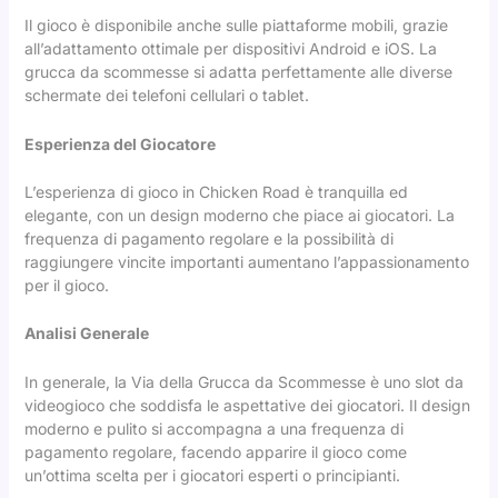
Il gioco è disponibile anche sulle piattaforme mobili, grazie
all’adattamento ottimale per dispositivi Android e iOS. La
grucca da scommesse si adatta perfettamente alle diverse
schermate dei telefoni cellulari o tablet.
Esperienza del Giocatore
L’esperienza di gioco in Chicken Road è tranquilla ed
elegante, con un design moderno che piace ai giocatori. La
frequenza di pagamento regolare e la possibilità di
raggiungere vincite importanti aumentano l’appassionamento
per il gioco.
Analisi Generale
In generale, la Via della Grucca da Scommesse è uno slot da
videogioco che soddisfa le aspettative dei giocatori. Il design
moderno e pulito si accompagna a una frequenza di
pagamento regolare, facendo apparire il gioco come
un’ottima scelta per i giocatori esperti o principianti.