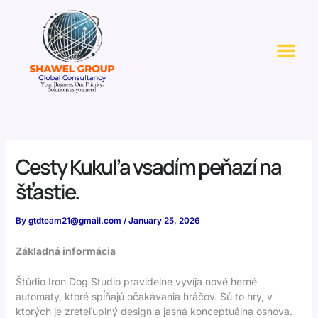
Skip
to
Me
content
Cesty Kukuľa vsadím peňazí na
šťastie.
By
gtdteam21@gmail.com
/
January 25, 2026
Základná informácia
Štúdio Iron Dog Studio pravidelne vyvíja nové herné
automaty, ktoré spĺňajú očakávania hráčov. Sú to hry, v
ktorých je zreteľuplný design a jasná konceptuálna osnova.