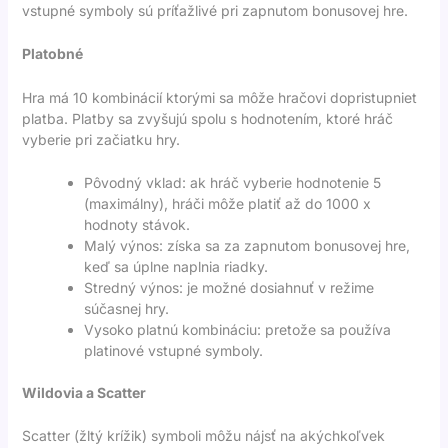
vstupné symboly sú príťažlivé pri zapnutom bonusovej hre.
Platobné
Hra má 10 kombinácií ktorými sa môže hračovi dopristupniet
platba. Platby sa zvyšujú spolu s hodnotením, ktoré hráč
vyberie pri začiatku hry.
Pôvodný vklad: ak hráč vyberie hodnotenie 5
(maximálny), hráči môže platiť až do 1000 x
hodnoty stávok.
Malý výnos: získa sa za zapnutom bonusovej hre,
keď sa úplne naplnia riadky.
Stredný výnos: je možné dosiahnuť v režime
súčasnej hry.
Vysoko platnú kombináciu: pretože sa používa
platinové vstupné symboly.
Wildovia a Scatter
Scatter (žltý krížik) symboli môžu nájsť na akýchkoľvek