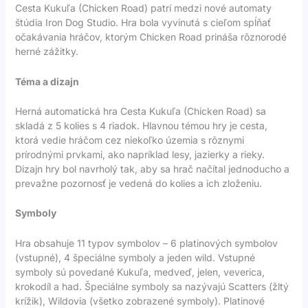
Cesta Kukuľa (Chicken Road) patrí medzi nové automaty
štúdia Iron Dog Studio. Hra bola vyvinutá s cieľom spĺňať
očakávania hráčov, ktorým
Chicken Road
prináša rôznorodé
herné zážitky.
Téma a dizajn
Herná automatická hra Cesta Kukuľa (Chicken Road) sa
skladá z 5 kolies s 4 riadok. Hlavnou témou hry je cesta,
ktorá vedie hráčom cez niekoľko územia s rôznymi
prírodnými prvkami, ako napríklad lesy, jazierky a rieky.
Dizajn hry bol navrholý tak, aby sa hrač načítal jednoducho a
prevažne pozornosť je vedená do kolies a ich zloženiu.
Symboly
Hra obsahuje 11 typov symbolov – 6 platinových symbolov
(vstupné), 4 špeciálne symboly a jeden wild. Vstupné
symboly sú povedané Kukuľa, medveď, jelen, veverica,
krokodíl a had. Špeciálne symboly sa nazývajú Scatters (žltý
krížik), Wildovia (všetko zobrazené symboly). Platinové