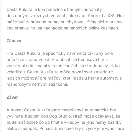
Cesta Kukuľa je kompatibilná s hernými automaty
dostupnými v rôznych verzách, ako napr. Android a iOS. Hra
môže byť zahrávaná pomocou chybovej lištiny alebo priamo
cez stránku hru sa nachádza na mnohých online kasínach.
Zábava
Hra Cesta Kukuľa je špecificky navrhnutá tak, aby bola
príťažlivé a zábavnosť. Hra obsahuje bonusové hry s
vysokými odmienami v kombináciách so strednou až nízko-
volatilitou. Cesta Kukuľa sa môže považovať za jednu z
lepších možností pre hráčov, ktorí hľadajú herné automaty s
rôznorodými hernými zážitkami.
Záver
Automat Cesta Kukuľa patrí medzi nové automatické hry
vyvinuté štúdiom Iron Dog Studio. Hráč môže očakávať, že
bude mať dobré čo do hnutie vkladov na jeho herny zážitky
alebo aj naopak. Prináša bonusové hry s vysokými výnosmi a