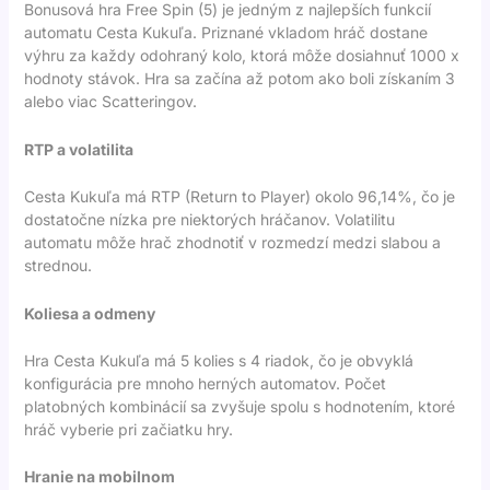
Bonusová hra Free Spin (5) je jedným z najlepších funkcií
automatu Cesta Kukuľa. Priznané vkladom hráč dostane
výhru za každy odohraný kolo, ktorá môže dosiahnuť 1000 x
hodnoty stávok. Hra sa začína až potom ako boli získaním 3
alebo viac Scatteringov.
RTP a volatilita
Cesta Kukuľa má RTP (Return to Player) okolo 96,14%, čo je
dostatočne nízka pre niektorých hráčanov. Volatilitu
automatu môže hrač zhodnotiť v rozmedzí medzi slabou a
strednou.
Koliesa a odmeny
Hra Cesta Kukuľa má 5 kolies s 4 riadok, čo je obvyklá
konfigurácia pre mnoho herných automatov. Počet
platobných kombinácií sa zvyšuje spolu s hodnotením, ktoré
hráč vyberie pri začiatku hry.
Hranie na mobilnom