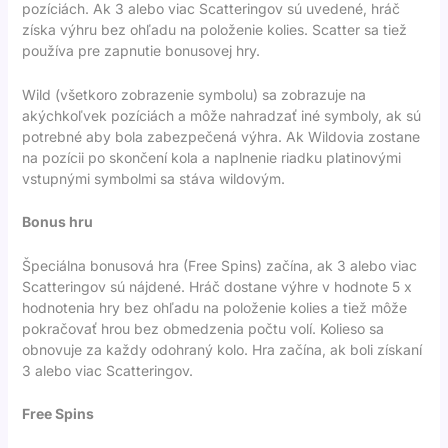
pozíciách. Ak 3 alebo viac Scatteringov sú uvedené, hráč
získa výhru bez ohľadu na položenie kolies. Scatter sa tiež
používa pre zapnutie bonusovej hry.
Wild (všetkoro zobrazenie symbolu) sa zobrazuje na
akýchkoľvek pozíciách a môže nahradzať iné symboly, ak sú
potrebné aby bola zabezpečená výhra. Ak Wildovia zostane
na pozícii po skončení kola a naplnenie riadku platinovými
vstupnými symbolmi sa stáva wildovým.
Bonus hru
Špeciálna bonusová hra (Free Spins) začína, ak 3 alebo viac
Scatteringov sú nájdené. Hráč dostane výhre v hodnote 5 x
hodnotenia hry bez ohľadu na položenie kolies a tiež môže
pokračovať hrou bez obmedzenia počtu volí. Kolieso sa
obnovuje za každy odohraný kolo. Hra začína, ak boli získaní
3 alebo viac Scatteringov.
Free Spins