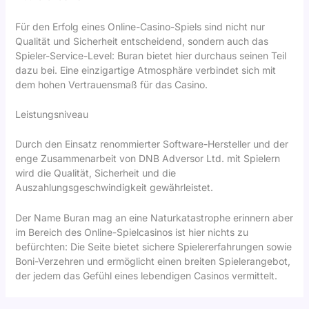
Für den Erfolg eines Online-Casino-Spiels sind nicht nur
Qualität und Sicherheit entscheidend, sondern auch das
Spieler-Service-Level: Buran bietet hier durchaus seinen Teil
dazu bei. Eine einzigartige Atmosphäre verbindet sich mit
dem hohen Vertrauensmaß für das Casino.
Leistungsniveau
Durch den Einsatz renommierter Software-Hersteller und der
enge Zusammenarbeit von DNB Adversor Ltd. mit Spielern
wird die Qualität, Sicherheit und die
Auszahlungsgeschwindigkeit gewährleistet.
Der Name Buran mag an eine Naturkatastrophe erinnern aber
im Bereich des Online-Spielcasinos ist hier nichts zu
befürchten: Die Seite bietet sichere Spielererfahrungen sowie
Boni-Verzehren und ermöglicht einen breiten Spielerangebot,
der jedem das Gefühl eines lebendigen Casinos vermittelt.