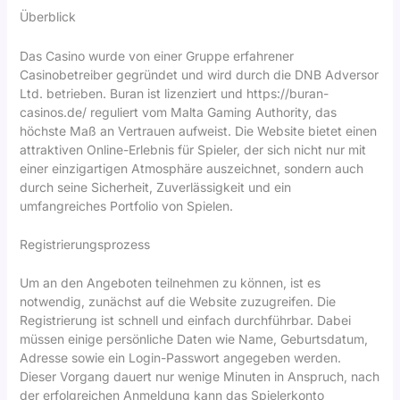
Überblick
Das Casino wurde von einer Gruppe erfahrener
Casinobetreiber gegründet und wird durch die DNB Adversor
Ltd. betrieben. Buran ist lizenziert und
https://buran-
casinos.de/
reguliert vom Malta Gaming Authority, das
höchste Maß an Vertrauen aufweist. Die Website bietet einen
attraktiven Online-Erlebnis für Spieler, der sich nicht nur mit
einer einzigartigen Atmosphäre auszeichnet, sondern auch
durch seine Sicherheit, Zuverlässigkeit und ein
umfangreiches Portfolio von Spielen.
Registrierungsprozess
Um an den Angeboten teilnehmen zu können, ist es
notwendig, zunächst auf die Website zuzugreifen. Die
Registrierung ist schnell und einfach durchführbar. Dabei
müssen einige persönliche Daten wie Name, Geburtsdatum,
Adresse sowie ein Login-Passwort angegeben werden.
Dieser Vorgang dauert nur wenige Minuten in Anspruch, nach
der erfolgreichen Anmeldung kann das Spielerkonto