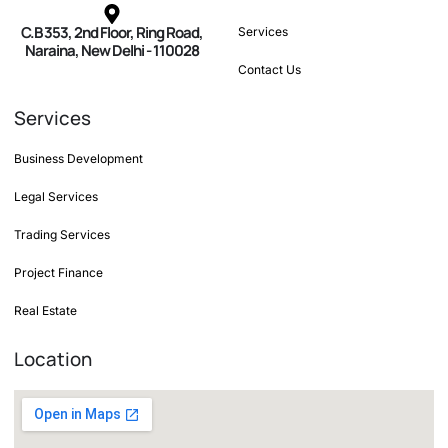
C.B 353, 2nd Floor, Ring Road,
Services
Naraina, New Delhi - 110028
Contact Us
Services
Business Development
Legal Services
Trading Services
Project Finance
Real Estate
Location