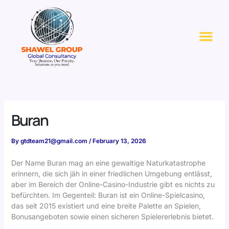
Skip
to
Me
content
Buran
By
gtdteam21@gmail.com
/
February 13, 2026
Der Name Buran mag an eine gewaltige Naturkatastrophe
erinnern, die sich jäh in einer friedlichen Umgebung entlässt,
aber im Bereich der Online-Casino-Industrie gibt es nichts zu
befürchten. Im Gegenteil: Buran ist ein Online-Spielcasino,
das seit 2015 existiert und eine breite Palette an Spielen,
Bonusangeboten sowie einen sicheren Spielererlebnis bietet.