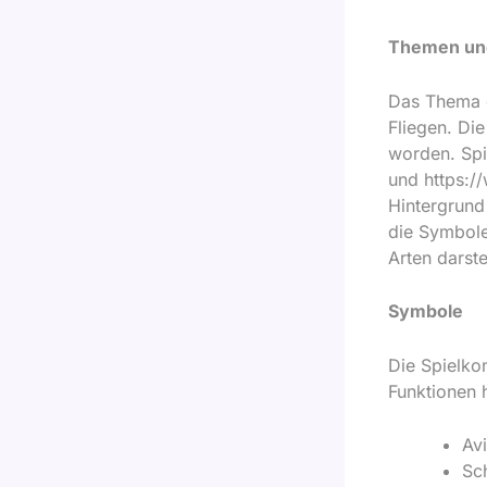
Themen un
Das Thema d
Fliegen. Die
worden. Spi
und
https:/
Hintergrund
die Symbole
Arten darste
Symbole
Die Spielko
Funktionen 
Av
Sc