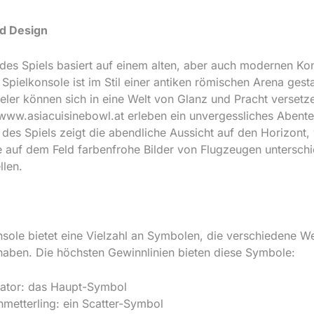
d Design
es Spiels basiert auf einem alten, aber auch modernen Ko
 Spielkonsole ist im Stil einer antiken römischen Arena gesta
eler können sich in eine Welt von Glanz und Pracht versetz
/www.asiacuisinebowl.at
erleben ein unvergessliches Abente
 des Spiels zeigt die abendliche Aussicht auf den Horizont
 auf dem Feld farbenfrohe Bilder von Flugzeugen unterschi
llen.
nsole bietet eine Vielzahl an Symbolen, die verschiedene W
haben. Die höchsten Gewinnlinien bieten diese Symbole:
iator: das Haupt-Symbol
hmetterling: ein Scatter-Symbol