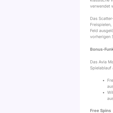
verwendet 
Das Scatter
Freispielen
Feld ausgel
vorherigen 
Bonus-Funk
Das Avia Ma
Spielablauf
Fr
au
Wi
au
Free Spins