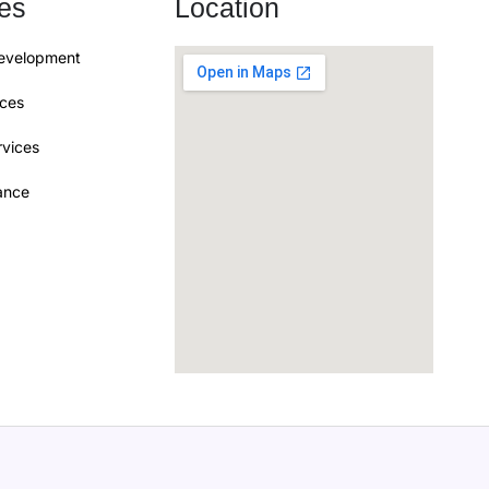
es
Location
Development
ices
rvices
nance