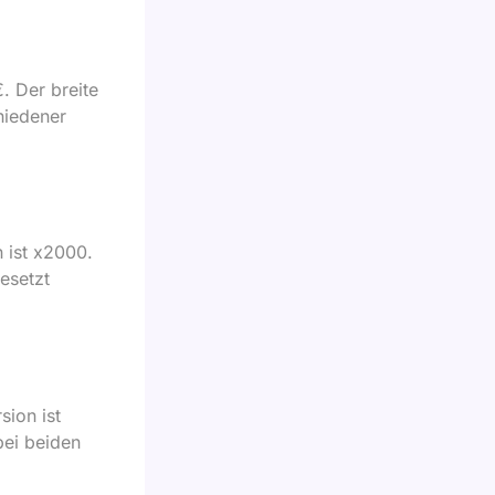
. Der breite
hiedener
 ist x2000.
esetzt
sion ist
bei beiden