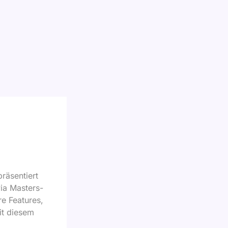
räsentiert
via Masters-
re Features,
it diesem