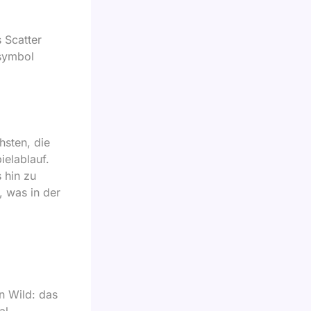
 Scatter
dsymbol
hsten, die
ielablauf.
 hin zu
 was in der
n Wild: das
al