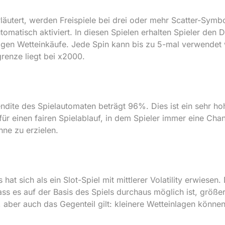
läutert, werden Freispiele bei drei oder mehr Scatter-Symb
omatisch aktiviert. In diesen Spielen erhalten Spieler den 
rigen Wetteinkäufe. Jede Spin kann bis zu 5-mal verwendet
renze liegt bei x2000.
ndite des Spielautomaten beträgt 96%. Dies ist ein sehr ho
 für einen fairen Spielablauf, in dem Spieler immer eine Ch
ne zu erzielen.
 hat sich als ein Slot-Spiel mit mittlerer Volatility erwiesen.
ass es auf der Basis des Spiels durchaus möglich ist, größ
, aber auch das Gegenteil gilt: kleinere Wetteinlagen können