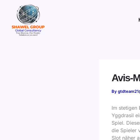
Skip
to
content
Avis-M
By
gtdteam21
Im stetigen 
Yggdrasil ei
Spiel. Diese
die Spieler
Slot näher 