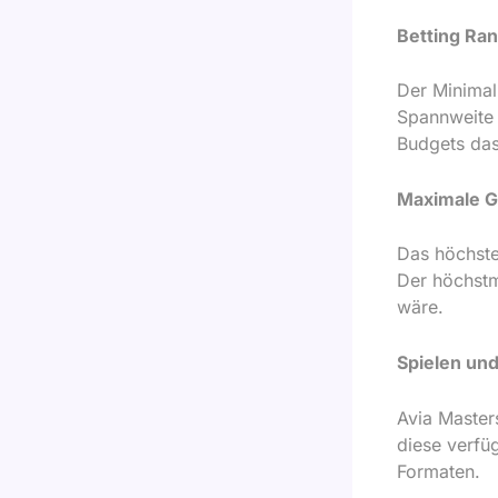
Betting Ra
Der Minimal
Spannweite 
Budgets das
Maximale G
Das höchste
Der höchstm
wäre.
Spielen un
Avia Master
diese verfü
Formaten.