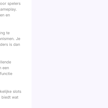
oor spelers
gameplay.
men en
ing te
anismen. Je
ders is dan
llende
n een
functie
elijke slots
 biedt wat