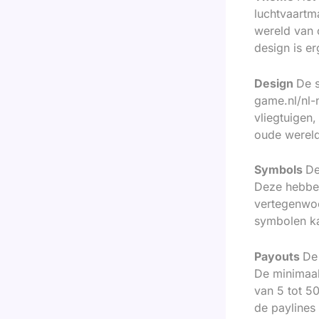
luchtvaartm
wereld van 
design is er
Design
De s
game.nl/nl-n
vliegtuigen,
oude wereld
Symbols
De
Deze hebben
vertegenwoo
symbolen ka
Payouts
De 
De minimaal
van 5 tot 50
de paylines