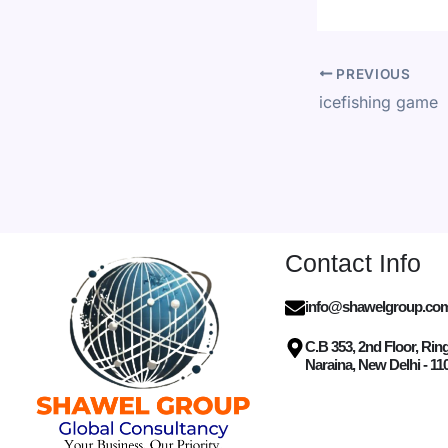
PREVIOUS
icefishing game
Contact Info
info@shawelgroup.co
C.B 353, 2nd Floor, Rin
Naraina, New Delhi - 11