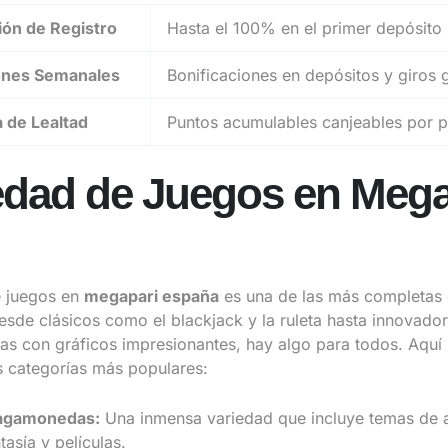
ión de Registro
Hasta el 100% en el primer depósito
nes Semanales
Bonificaciones en depósitos y giros g
 de Lealtad
Puntos acumulables canjeables por 
edad de Juegos en Mega
e juegos en
megapari españa
es una de las más completas 
sde clásicos como el blackjack y la ruleta hasta innovado
s con gráficos impresionantes, hay algo para todos. Aquí
as categorías más populares:
agamonedas:
Una inmensa variedad que incluye temas de 
tasía y películas.