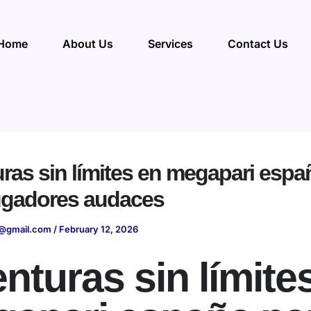
Home
About Us
Services
Contact Us
ras sin límites en megapari espa
ugadores audaces
@gmail.com
/
February 12, 2026
nturas sin límite