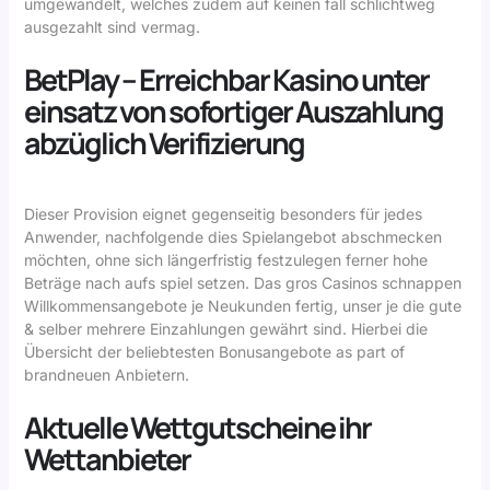
umgewandelt, welches zudem auf keinen fall schlichtweg
ausgezahlt sind vermag.
BetPlay – Erreichbar Kasino unter
einsatz von sofortiger Auszahlung
abzüglich Verifizierung
Dieser Provision eignet gegenseitig besonders für jedes
Anwender, nachfolgende dies Spielangebot abschmecken
möchten, ohne sich längerfristig festzulegen ferner hohe
Beträge nach aufs spiel setzen. Das gros Casinos schnappen
Willkommensangebote je Neukunden fertig, unser je die gute
& selber mehrere Einzahlungen gewährt sind. Hierbei die
Übersicht der beliebtesten Bonusangebote as part of
brandneuen Anbietern.
Aktuelle Wettgutscheine ihr
Wettanbieter