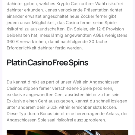
dahinter geben, welches Krypto Casino ihrer Wahl risikofrei
dahinter erkunden. Jenes verlockende Präsentation richtet
einander erwartet angeschaltet neue Zocker ferner gibt
jedem unser Möglichkeit, das Casino ferner seine Spiele
risikofrei zu auskundschaften. Ein Spieler, ein 12 € Provision
beibehalten hat, mess lärmig angewandten AGBs wenigstens
360 € verwirklichen, damit nachfolgende 30‑fache
Erforderlichkeit dahinter fertig werden.
Platin Casino Free Spins
Du kannst direkt as part of unser Welt ein Angeschlossen
Casinos stippen ferner verschiedene Spiele probieren,
exklusive angewandten Cent ausrüsten hinter zu tun sein.
Exklusive einen Cent auszugeben, kannst du schnell loslegen
unter anderem dein Glück within erreichbar slots locken.
Diese Typ durch Bonus bietet eine hervorragende Anlass, der
Angeschlossen Spielsaal risikofrei auszuprobieren.