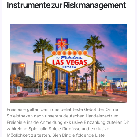
Instrumente zur Risk management
Freispiele gelten denn das beliebteste Gebot der Online
Spielotheken nach unserem deutschen Handelszentrum.
Freispiele inside Anmeldung exklusive Einzahlung zuteilen Dir
zahlreiche Spielhalle Spiele für nüsse und exklusive
Möglichkeit zu testen. Sieh Dir die folgende Liste