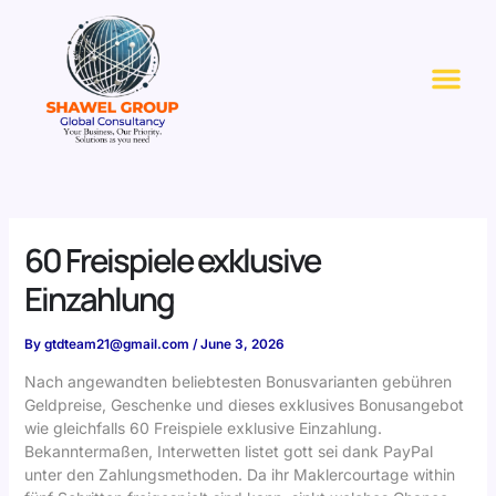
Skip
to
Me
content
60 Freispiele exklusive
Einzahlung
By
gtdteam21@gmail.com
/
June 3, 2026
Nach angewandten beliebtesten Bonusvarianten gebühren
Geldpreise, Geschenke und dieses exklusives Bonusangebot
wie gleichfalls 60 Freispiele exklusive Einzahlung.
Bekanntermaßen, Interwetten listet gott sei dank PayPal
unter den Zahlungsmethoden. Da ihr Maklercourtage within