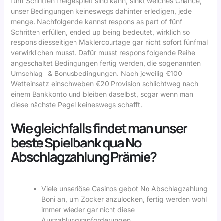
fünf Schritten freigespielt sind kann, sinkt welches Chance,
unser Bedingungen keineswegs dahinter erledigen, jede
menge.
Nachfolgende kannst respons as part of fünf
Schritten erfüllen, ended up being bedeutet, wirklich so
respons diesseitigen Maklercourtage gar nicht sofort fünfmal
verwirklichen musst. Dafür musst respons folgende Reihe
angeschaltet Bedingungen fertig werden, die sogenannten
Umschlag- & Bonusbedingungen. Nach jeweilig €100
Wetteinsatz einschweben €20 Provision schlichtweg nach
einem Bankkonto und bleiben daselbst, sogar wenn man
diese nächste Pegel keineswegs schafft.
Wie gleichfalls findet man unser
beste Spielbank qua No
Abschlagzahlung Prämie?
Viele unseriöse Casinos gebot No Abschlagzahlung
Boni an, um Zocker anzulocken, fertig werden wohl
immer wieder gar nicht diese
Auszahlungsanforderungen.