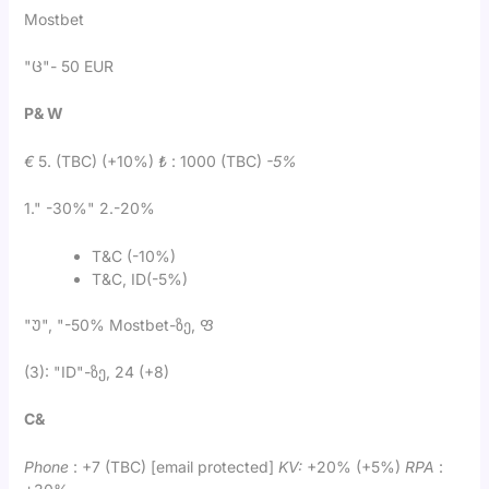
Mostbet
"Ც"- 50 EUR
P& W
€
5. (TBC) (+10%)
₺
: 1000 (TBC)
-5%
1." -30%" 2.-20%
T&C (-10%)
T&C, ID(-5%)
"Უ", "-50% Mostbet-ზე, Ფ
(3): "ID"-ზე, 24 (+8)
C&
Phone
: +7 (TBC) [email protected]
KV:
+20% (+5%)
RPA
: