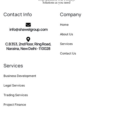
Contact Info
Company
Home
info@shawelgroup.com
About Us
C.B 353, 2nd Floor, Ring Road,
Services
Naraina, New Delhi - 110028
Contact Us
Services
Business Development
Legal Services
Trading Services
Project Finance