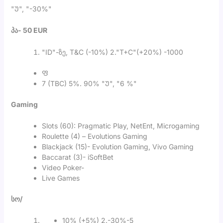
"Უ", "-30%"
პა- 50 EUR
"ID"-ზე, T&C (-10%) 2."T+C"(+20%) -1000
Ფ
7 (TBC) 5%. 90% "Უ", "6 %"
Gaming
Slots (60): Pragmatic Play, NetEnt, Microgaming
Roulette (4) – Evolutions Gaming
Blackjack (15)- Evolution Gaming, Vivo Gaming
Baccarat (3)- iSoftBet
Video Poker-
Live Games
სო/
10% (+5%) 2.-30%-5