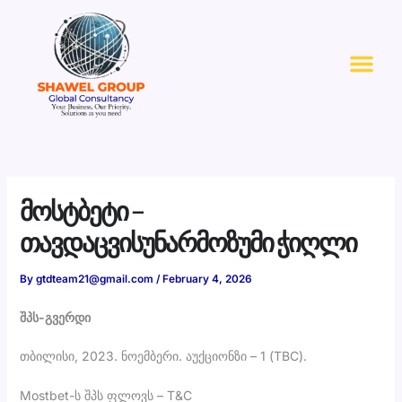
Skip
to
Me
content
მოსტბეტი –
თავდაცვისუნარმოზუმი ჭიღლი
By
gtdteam21@gmail.com
/
February 4, 2026
შპს-გვერდი
თბილისი, 2023. ნოემბერი. აუქციონზი – 1 (TBC).
Mostbet-ს შპს ფლოვს – T&C