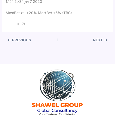
1."᳐" 2.-3"
ჯო
7 2020
MostBet
Ც
: +20% MostBet +5% (TBC)
Ფ
PREVIOUS
NEXT